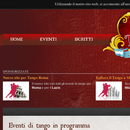
Utilizzando il nostro sito web, si acconsente all'us
Balla Tango
SPONSORIZZATE
Nuovo sito per Tango Roma
Ballare il Tango a M
Il nuovo sito con tutti gli eventi di tango per
Sco
Roma
e per il
Lazio
.
Mil