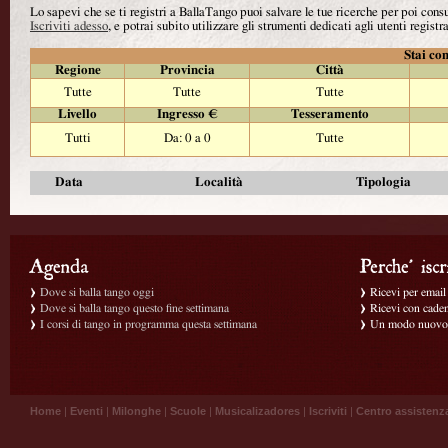
Lo sapevi che se ti registri a BallaTango puoi salvare le tue ricerche per poi con
Iscriviti adesso
, e potrai subito utilizzare gli strumenti dedicati agli utenti registra
Stai con
Regione
Provincia
Città
Tutte
Tutte
Tutte
Livello
Ingresso €
Tesseramento
Tutti
Da: 0 a 0
Tutte
Data
Località
Tipologia
Dove si balla tango oggi
Ricevi per email g
Dove si balla tango questo fine settimana
Ricevi con caden
I corsi di tango in programma questa settimana
Un modo nuovo p
Home
|
Eventi
|
Milonghe
|
Scuole
|
Musicalizadores
|
Iscriviti
|
Centro assistenz