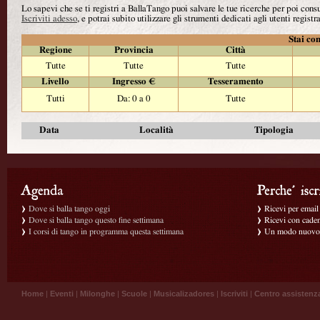
Lo sapevi che se ti registri a BallaTango puoi salvare le tue ricerche per poi con
Iscriviti adesso
, e potrai subito utilizzare gli strumenti dedicati agli utenti registra
Stai con
Regione
Provincia
Città
Tutte
Tutte
Tutte
Livello
Ingresso €
Tesseramento
Tutti
Da: 0 a 0
Tutte
Data
Località
Tipologia
Dove si balla tango oggi
Ricevi per email g
Dove si balla tango questo fine settimana
Ricevi con caden
I corsi di tango in programma questa settimana
Un modo nuovo p
Home
|
Eventi
|
Milonghe
|
Scuole
|
Musicalizadores
|
Iscriviti
|
Centro assistenz