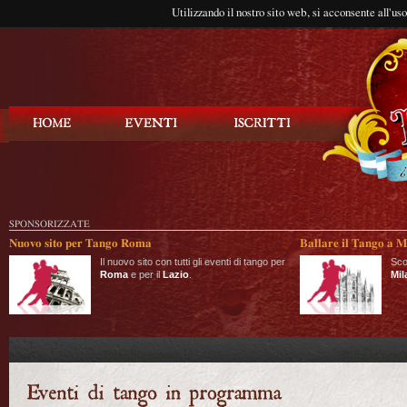
Utilizzando il nostro sito web, si acconsente all'us
Balla Tango
SPONSORIZZATE
Nuovo sito per Tango Roma
Ballare il Tango a M
Il nuovo sito con tutti gli eventi di tango per
Sco
Roma
e per il
Lazio
.
Mil