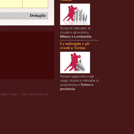
Dettaglio
Scopri le milonghe, le
scuole e gli eventi a
Milano e Lombardia
.
Le milonghe e gli
eventi a Torino
Rimani aggiornato sugli
stage, lezioni e milonghe in
programma a
Torino e
provincia
.
Balla Tango - Tutti i diritti riservati