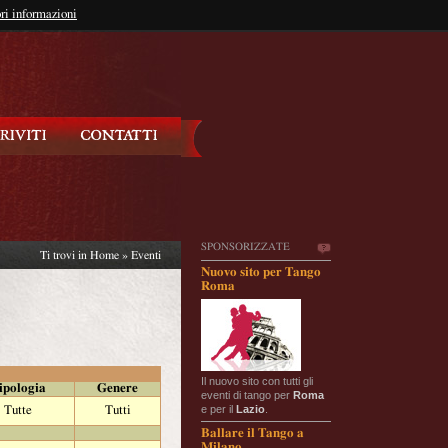
so?
ri informazioni
oppure
Iscriviti
SPONSORIZZATE
Ti trovi in
Home
»
Eventi
Nuovo sito per Tango
Roma
Il nuovo sito con tutti gli
ipologia
Genere
eventi di tango per
Roma
e per il
Lazio
.
Tutte
Tutti
Ballare il Tango a
Milano