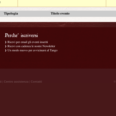
e
Tipologia
Titolo evento
Ricevi per email gli eventi inseriti
Ricevi con cadenza le nostre Newsletter
Un modo nuovo per avvicinarsi al Tango
ti
|
Centro assistenza
|
Contatti
® 