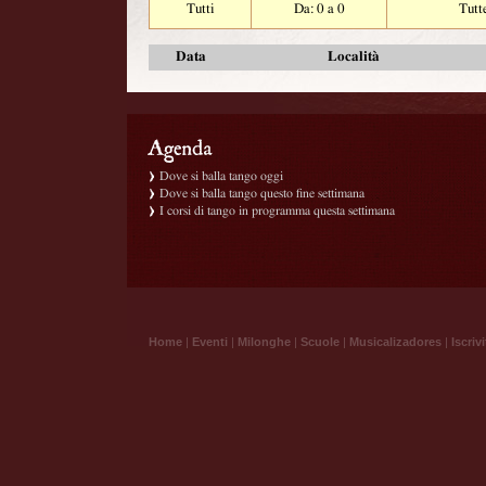
Tutti
Da: 0 a 0
Tutt
Data
Località
Dove si balla tango oggi
Dove si balla tango questo fine settimana
I corsi di tango in programma questa settimana
Home
|
Eventi
|
Milonghe
|
Scuole
|
Musicalizadores
|
Iscrivi