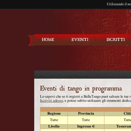
Utilizzando il n
Balla Tango
Lo sapevi che se ti registri a BallaTango puoi salvare le tue
Iscriviti adesso
, e potrai subito utilizzare gli strumenti dedica
Regione
Provincia
Citt
Tutte
Tutte
Tutt
Livello
Ingresso €
Tessera