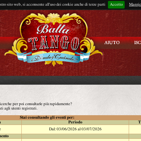
ostro sito web, si acconsente all'uso dei cookie anche di terze parti
Accetto
Rimani connes
Maggio
 ricerche per poi consultarle più rapidamente?
ti agli utenti registrati.
Stai consultando gli eventi per:
à
Periodo
T
e
Dal: 03/06/2026 al 03/07/2026
mento