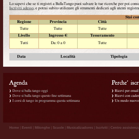
Lo sapevi che se ti registri a BallaTango puoi salvare le tue ricerche per poi con
Iscriviti adesso
, e potrai subito utilizzare gli strumenti dedicati agli utenti registra
Stai con
Regione
Provincia
Città
Tutte
Tutte
Tutte
Livello
Ingresso €
Tesseramento
Tutti
Da: 0 a 0
Tutte
Data
Località
Tipologia
Dove si balla tango oggi
Ricevi per email g
Dove si balla tango questo fine settimana
Ricevi con caden
I corsi di tango in programma questa settimana
Un modo nuovo p
Home
|
Eventi
|
Milonghe
|
Scuole
|
Musicalizadores
|
Iscriviti
|
Centro assistenz