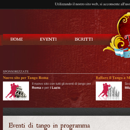
Utilizzando il nostro sito web, si acconsente all'us
Balla Tango
SPONSORIZZATE
Nuovo sito per Tango Roma
Ballare il Tango a M
Il nuovo sito con tutti gli eventi di tango per
Sco
Roma
e per il
Lazio
.
Mil