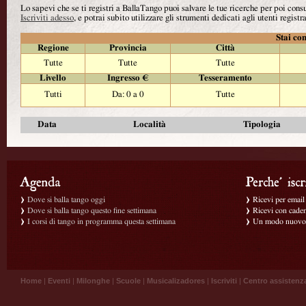
Lo sapevi che se ti registri a BallaTango puoi salvare le tue ricerche per poi con
Iscriviti adesso
, e potrai subito utilizzare gli strumenti dedicati agli utenti registra
Stai con
Regione
Provincia
Città
Tutte
Tutte
Tutte
Livello
Ingresso €
Tesseramento
Tutti
Da: 0 a 0
Tutte
Data
Località
Tipologia
Dove si balla tango oggi
Ricevi per email g
Dove si balla tango questo fine settimana
Ricevi con caden
I corsi di tango in programma questa settimana
Un modo nuovo p
Home
|
Eventi
|
Milonghe
|
Scuole
|
Musicalizadores
|
Iscriviti
|
Centro assistenz