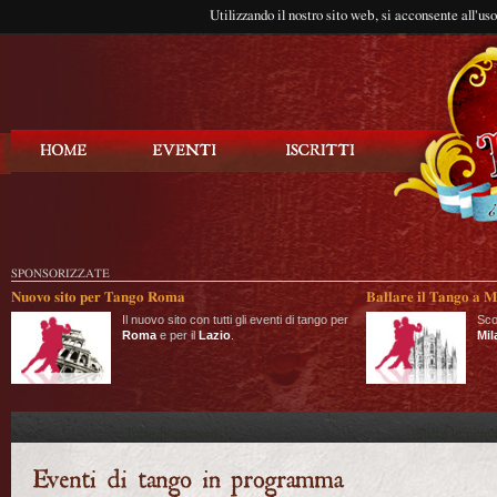
Utilizzando il nostro sito web, si acconsente all'us
Balla Tango
SPONSORIZZATE
Nuovo sito per Tango Roma
Ballare il Tango a M
Il nuovo sito con tutti gli eventi di tango per
Sco
Roma
e per il
Lazio
.
Mil