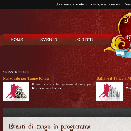
Utilizzando il nostro sito web, si acconsente all'us
Balla Tango
SPONSORIZZATE
Nuovo sito per Tango Roma
Ballare il Tango a M
Il nuovo sito con tutti gli eventi di tango per
Sco
Roma
e per il
Lazio
.
Mil