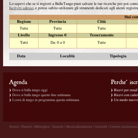
Lo sapevi che se ti registri a BallaTango puoi salvare le tue ricerche per poi con
Iscriviti adesso
, e potrai subito utilizzare gli strumenti dedicati agli utenti registra
Stai con
Regione
Provincia
Città
Tutte
Tutte
Tutte
Livello
Ingresso €
Tesseramento
Tutti
Da: 0 a 0
Tutte
Data
Località
Tipologia
Dove si balla tango oggi
Ricevi per email g
Dove si balla tango questo fine settimana
Ricevi con caden
I corsi di tango in programma questa settimana
Un modo nuovo p
Home
|
Eventi
|
Milonghe
|
Scuole
|
Musicalizadores
|
Iscriviti
|
Centro assistenz