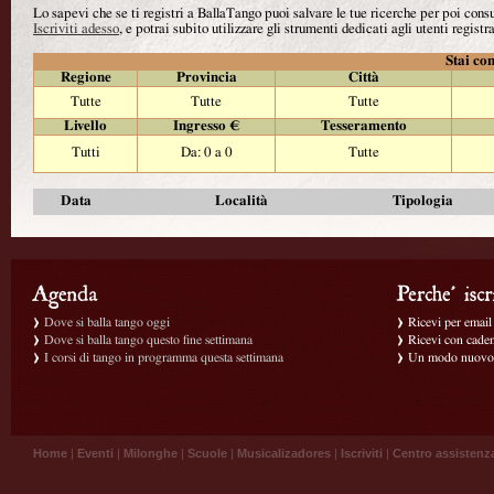
Lo sapevi che se ti registri a BallaTango puoi salvare le tue ricerche per poi con
Iscriviti adesso
, e potrai subito utilizzare gli strumenti dedicati agli utenti registra
Stai con
Regione
Provincia
Città
Tutte
Tutte
Tutte
Livello
Ingresso €
Tesseramento
Tutti
Da: 0 a 0
Tutte
Data
Località
Tipologia
Dove si balla tango oggi
Ricevi per email g
Dove si balla tango questo fine settimana
Ricevi con caden
I corsi di tango in programma questa settimana
Un modo nuovo p
Home
|
Eventi
|
Milonghe
|
Scuole
|
Musicalizadores
|
Iscriviti
|
Centro assistenz