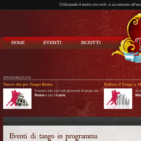
Utilizzando il nostro sito web, si acconsente all'us
Balla Tango
SPONSORIZZATE
Nuovo sito per Tango Roma
Ballare il Tango a M
Il nuovo sito con tutti gli eventi di tango per
Sco
Roma
e per il
Lazio
.
Mil