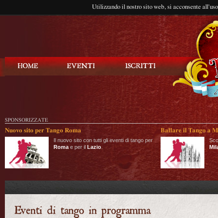
Utilizzando il nostro sito web, si acconsente all'us
Balla Tango
SPONSORIZZATE
Nuovo sito per Tango Roma
Ballare il Tango a M
Il nuovo sito con tutti gli eventi di tango per
Sco
Roma
e per il
Lazio
.
Mil