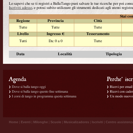
Lo sapevi che se ti registri a BallaTango puoi salvare le tue ricerche per poi con
Iscriviti adesso
, e potrai subito utilizzare gli strumenti dedicati agli utenti registra
Stai con
Regione
Provincia
Città
Tutte
Tutte
Tutte
Livello
Ingresso €
Tesseramento
Tutti
Da: 0 a 0
Tutte
Data
Località
Tipologia
Dove si balla tango oggi
Ricevi per email g
Dove si balla tango questo fine settimana
Ricevi con caden
I corsi di tango in programma questa settimana
Un modo nuovo p
Home
|
Eventi
|
Milonghe
|
Scuole
|
Musicalizadores
|
Iscriviti
|
Centro assistenz