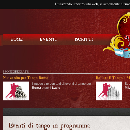
Utilizzando il nostro sito web, si acconsente all'us
Balla Tango
SPONSORIZZATE
Nuovo sito per Tango Roma
Ballare il Tango a M
Il nuovo sito con tutti gli eventi di tango per
Sco
Roma
e per il
Lazio
.
Mil