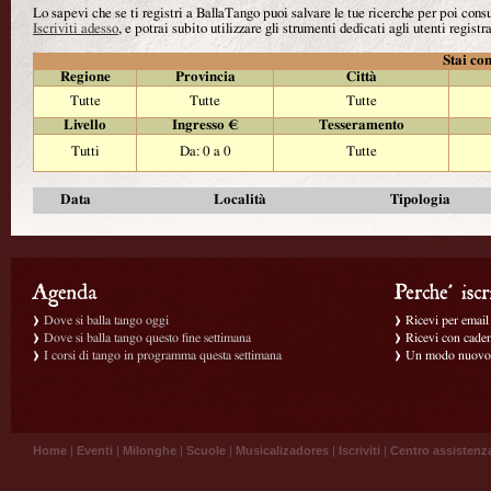
Lo sapevi che se ti registri a BallaTango puoi salvare le tue ricerche per poi con
Iscriviti adesso
, e potrai subito utilizzare gli strumenti dedicati agli utenti registra
Stai con
Regione
Provincia
Città
Tutte
Tutte
Tutte
Livello
Ingresso €
Tesseramento
Tutti
Da: 0 a 0
Tutte
Data
Località
Tipologia
Dove si balla tango oggi
Ricevi per email g
Dove si balla tango questo fine settimana
Ricevi con caden
I corsi di tango in programma questa settimana
Un modo nuovo p
Home
|
Eventi
|
Milonghe
|
Scuole
|
Musicalizadores
|
Iscriviti
|
Centro assistenz