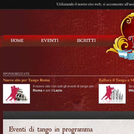
Utilizzando il nostro sito web, si acconsente all'us
Balla Tango
SPONSORIZZATE
Nuovo sito per Tango Roma
Ballare il Tango a M
Il nuovo sito con tutti gli eventi di tango per
Sco
Roma
e per il
Lazio
.
Mil