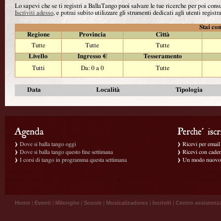
Lo sapevi che se ti registri a BallaTango puoi salvare le tue ricerche per poi con
Iscriviti adesso
, e potrai subito utilizzare gli strumenti dedicati agli utenti registra
Stai con
Regione
Provincia
Città
Tutte
Tutte
Tutte
Livello
Ingresso €
Tesseramento
Tutti
Da: 0 a 0
Tutte
Data
Località
Tipologia
Dove si balla tango oggi
Ricevi per email g
Dove si balla tango questo fine settimana
Ricevi con caden
I corsi di tango in programma questa settimana
Un modo nuovo p
Home
|
Eventi
|
Milonghe
|
Scuole
|
Musicalizadores
|
Iscriviti
|
Centro assistenz