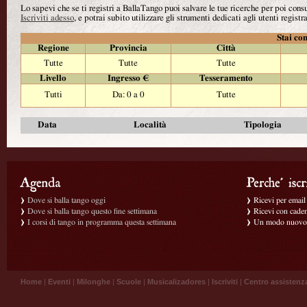
Lo sapevi che se ti registri a BallaTango puoi salvare le tue ricerche per poi con
Iscriviti adesso
, e potrai subito utilizzare gli strumenti dedicati agli utenti registra
Stai con
Regione
Provincia
Città
Tutte
Tutte
Tutte
Livello
Ingresso €
Tesseramento
Tutti
Da: 0 a 0
Tutte
Data
Località
Tipologia
Dove si balla tango oggi
Ricevi per email g
Dove si balla tango questo fine settimana
Ricevi con caden
I corsi di tango in programma questa settimana
Un modo nuovo p
Home
|
Eventi
|
Milonghe
|
Scuole
|
Musicalizadores
|
Iscriviti
|
Centro assistenz