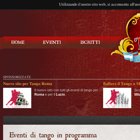
Utilizzando il nostro sito web, si acconsente all'us
Balla Tango
SPONSORIZZATE
Nuovo sito per Tango Roma
Ballare il Tango a M
Il nuovo sito con tutti gli eventi di tango per
Sco
Roma
e per il
Lazio
.
Mil