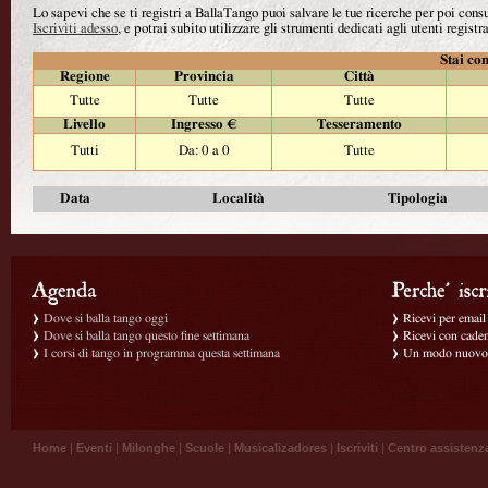
Lo sapevi che se ti registri a BallaTango puoi salvare le tue ricerche per poi con
Iscriviti adesso
, e potrai subito utilizzare gli strumenti dedicati agli utenti registra
Stai con
Regione
Provincia
Città
Tutte
Tutte
Tutte
Livello
Ingresso €
Tesseramento
Tutti
Da: 0 a 0
Tutte
Data
Località
Tipologia
Dove si balla tango oggi
Ricevi per email g
Dove si balla tango questo fine settimana
Ricevi con caden
I corsi di tango in programma questa settimana
Un modo nuovo p
Home
|
Eventi
|
Milonghe
|
Scuole
|
Musicalizadores
|
Iscriviti
|
Centro assistenz