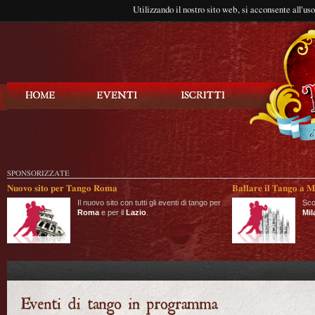
Utilizzando il nostro sito web, si acconsente all'us
Balla Tango
SPONSORIZZATE
Nuovo sito per Tango Roma
Ballare il Tango a M
Il nuovo sito con tutti gli eventi di tango per
Sco
Roma
e per il
Lazio
.
Mil