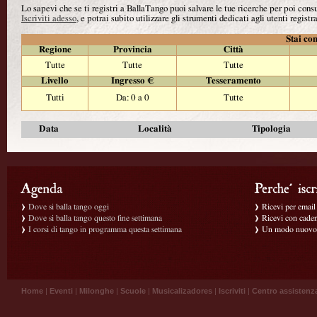
Lo sapevi che se ti registri a BallaTango puoi salvare le tue ricerche per poi con
Iscriviti adesso
, e potrai subito utilizzare gli strumenti dedicati agli utenti registra
Stai con
Regione
Provincia
Città
Tutte
Tutte
Tutte
Livello
Ingresso €
Tesseramento
Tutti
Da: 0 a 0
Tutte
Data
Località
Tipologia
Dove si balla tango oggi
Ricevi per email g
Dove si balla tango questo fine settimana
Ricevi con caden
I corsi di tango in programma questa settimana
Un modo nuovo p
Home
|
Eventi
|
Milonghe
|
Scuole
|
Musicalizadores
|
Iscriviti
|
Centro assistenz