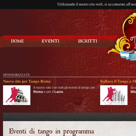
Utilizzando il nostro sito web, si acconsente all'us
Balla Tango
SPONSORIZZATE
Nuovo sito per Tango Roma
Ballare il Tango a M
Il nuovo sito con tutti gli eventi di tango per
Sco
Roma
e per il
Lazio
.
Mil