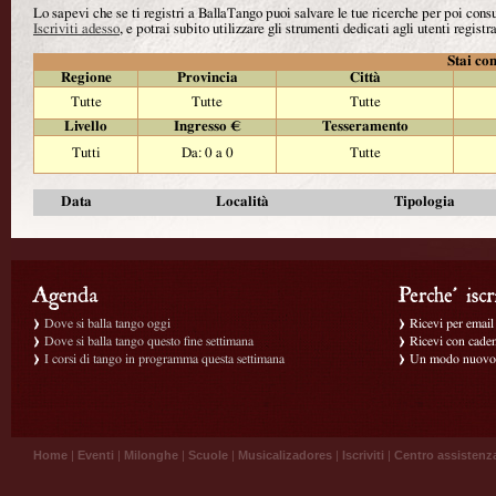
Lo sapevi che se ti registri a BallaTango puoi salvare le tue ricerche per poi con
Iscriviti adesso
, e potrai subito utilizzare gli strumenti dedicati agli utenti registra
Stai con
Regione
Provincia
Città
Tutte
Tutte
Tutte
Livello
Ingresso €
Tesseramento
Tutti
Da: 0 a 0
Tutte
Data
Località
Tipologia
Dove si balla tango oggi
Ricevi per email g
Dove si balla tango questo fine settimana
Ricevi con caden
I corsi di tango in programma questa settimana
Un modo nuovo p
Home
|
Eventi
|
Milonghe
|
Scuole
|
Musicalizadores
|
Iscriviti
|
Centro assistenz