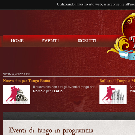
Utilizzando il nostro sito web, si acconsente all'us
Balla Tango
SPONSORIZZATE
Nuovo sito per Tango Roma
Ballare il Tango a M
Il nuovo sito con tutti gli eventi di tango per
Sco
Roma
e per il
Lazio
.
Mil