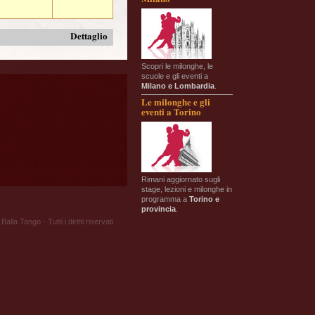
Dettaglio
Scopri le milonghe, le
scuole e gli eventi a
Milano e Lombardia
.
Le milonghe e gli
eventi a Torino
Rimani aggiornato sugli
stage, lezioni e milonghe in
programma a
Torino e
provincia
.
Balla Tango - Tutti i diritti riservati