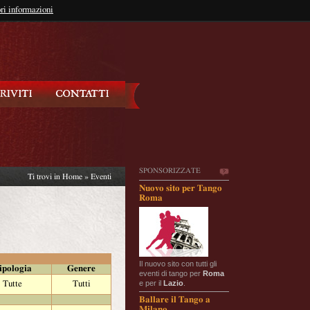
so?
ri informazioni
oppure
Iscriviti
SPONSORIZZATE
Ti trovi in
Home
»
Eventi
Nuovo sito per Tango
Roma
Il nuovo sito con tutti gli
ipologia
Genere
eventi di tango per
Roma
e per il
Lazio
.
Tutte
Tutti
Ballare il Tango a
Milano