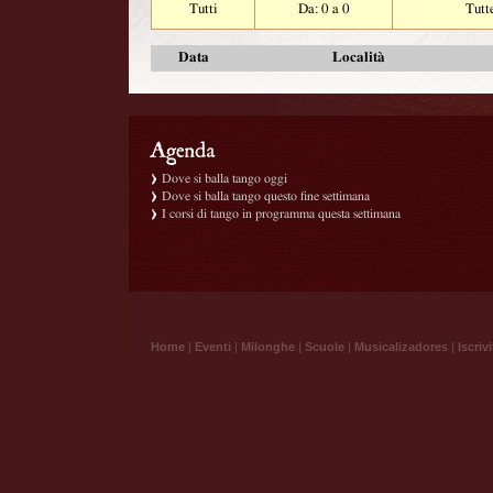
Tutti
Da: 0 a 0
Tutt
Data
Località
Dove si balla tango oggi
Dove si balla tango questo fine settimana
I corsi di tango in programma questa settimana
Home
|
Eventi
|
Milonghe
|
Scuole
|
Musicalizadores
|
Iscrivi