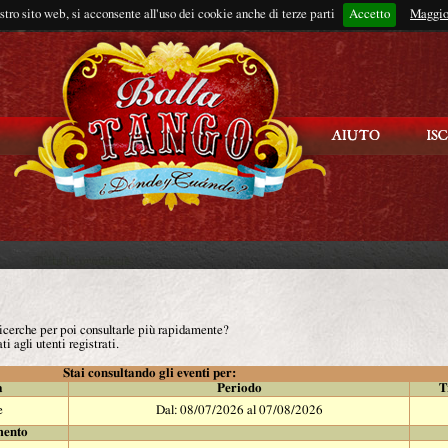
ostro sito web, si acconsente all'uso dei cookie anche di terze parti
Accetto
Rimani connes
Maggio
 ricerche per poi consultarle più rapidamente?
ti agli utenti registrati.
Stai consultando gli eventi per:
à
Periodo
T
e
Dal: 08/07/2026 al 07/08/2026
mento