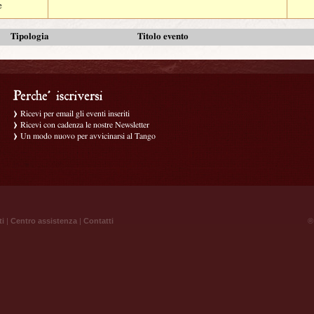
e
Tipologia
Titolo evento
Ricevi per email gli eventi inseriti
Ricevi con cadenza le nostre Newsletter
Un modo nuovo per avvicinarsi al Tango
ti
|
Centro assistenza
|
Contatti
® 