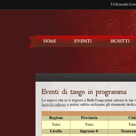
Utilizzando il n
Balla Tango
Lo sapevi che se ti registri a BallaTango puoi salvare le tue
Iscriviti adesso
, e potrai subito utilizzare gli strumenti dedica
Regione
Provincia
Citt
Tutte
Tutte
Tutt
Livello
Ingresso €
Tessera