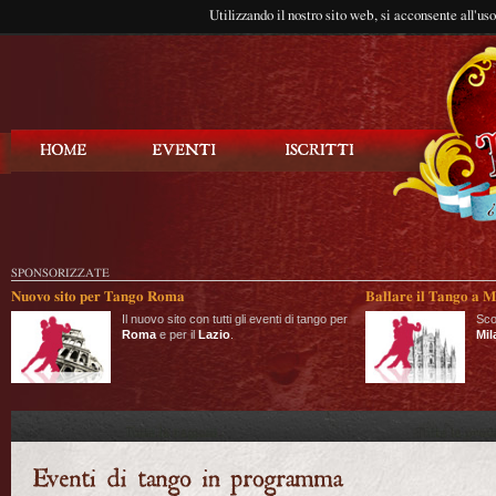
Utilizzando il nostro sito web, si acconsente all'us
Balla Tango
SPONSORIZZATE
Nuovo sito per Tango Roma
Ballare il Tango a M
Il nuovo sito con tutti gli eventi di tango per
Sco
Roma
e per il
Lazio
.
Mil