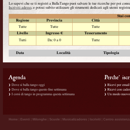
Lo sapevi che se ti registri a BallaTango puoi salvare le tue ricerche per poi con
Iscriviti adesso
, e potrai subito utilizzare gli strumenti dedicati agli utenti registra
Stai con
Regione
Provincia
Città
Tutte
Tutte
Tutte
Livello
Ingresso €
Tesseramento
Tutti
Da: 0 a 0
Tutte
Data
Località
Tipologia
Dove si balla tango oggi
Ricevi per email g
Dove si balla tango questo fine settimana
Ricevi con caden
I corsi di tango in programma questa settimana
Un modo nuovo p
Home
|
Eventi
|
Milonghe
|
Scuole
|
Musicalizadores
|
Iscriviti
|
Centro assistenz