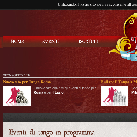
Utilizzando il nostro sito web, si acconsente all'us
Balla Tango
SPONSORIZZATE
Nuovo sito per Tango Roma
Ballare il Tango a M
Il nuovo sito con tutti gli eventi di tango per
Sco
Roma
e per il
Lazio
.
Mil