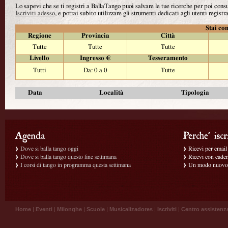
Lo sapevi che se ti registri a BallaTango puoi salvare le tue ricerche per poi con
Iscriviti adesso
, e potrai subito utilizzare gli strumenti dedicati agli utenti registra
Stai con
Regione
Provincia
Città
Tutte
Tutte
Tutte
Livello
Ingresso €
Tesseramento
Tutti
Da: 0 a 0
Tutte
Data
Località
Tipologia
Dove si balla tango oggi
Ricevi per email g
Dove si balla tango questo fine settimana
Ricevi con caden
I corsi di tango in programma questa settimana
Un modo nuovo p
Home
|
Eventi
|
Milonghe
|
Scuole
|
Musicalizadores
|
Iscriviti
|
Centro assistenz