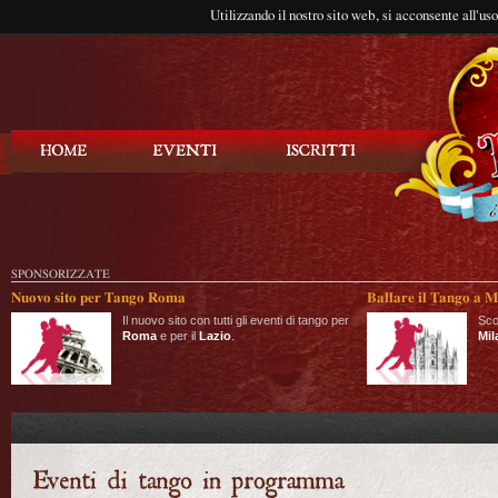
Utilizzando il nostro sito web, si acconsente all'us
Balla Tango
SPONSORIZZATE
Nuovo sito per Tango Roma
Ballare il Tango a M
Il nuovo sito con tutti gli eventi di tango per
Sco
Roma
e per il
Lazio
.
Mil