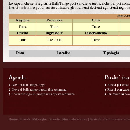
Lo sapevi che se ti registri a BallaTango puoi salvare le tue ricerche per poi con
Iscriviti adesso
, e potrai subito utilizzare gli strumenti dedicati agli utenti registra
Stai con
Regione
Provincia
Città
Tutte
Tutte
Tutte
Livello
Ingresso €
Tesseramento
Tutti
Da: 0 a 0
Tutte
Data
Località
Tipologia
Dove si balla tango oggi
Ricevi per email g
Dove si balla tango questo fine settimana
Ricevi con caden
I corsi di tango in programma questa settimana
Un modo nuovo p
Home
|
Eventi
|
Milonghe
|
Scuole
|
Musicalizadores
|
Iscriviti
|
Centro assistenz