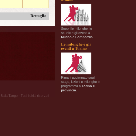
Dettaglio
Scopri le milonghe, le
scuole e gli eventi a
Milano e Lombardia
.
Le milonghe e gli
eventi a Torino
Rimani aggiornato sugli
stage, lezioni e milonghe in
programma a
Torino e
provincia
.
Balla Tango - Tutti i diritti riservati