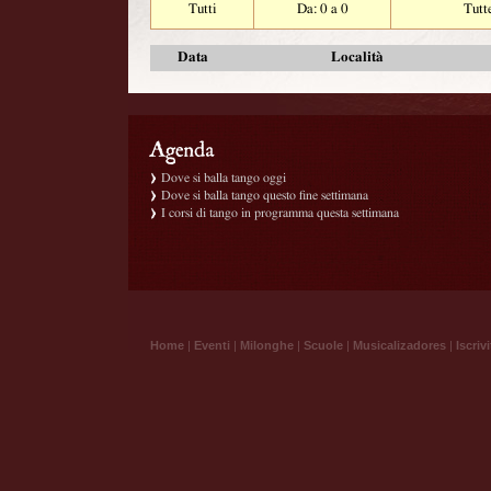
Tutti
Da: 0 a 0
Tutt
Data
Località
Dove si balla tango oggi
Dove si balla tango questo fine settimana
I corsi di tango in programma questa settimana
Home
|
Eventi
|
Milonghe
|
Scuole
|
Musicalizadores
|
Iscrivi