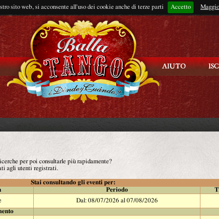
ostro sito web, si acconsente all'uso dei cookie anche di terze parti
Accetto
Rimani connes
Maggio
 ricerche per poi consultarle più rapidamente?
ti agli utenti registrati.
Stai consultando gli eventi per:
à
Periodo
T
e
Dal: 08/07/2026 al 07/08/2026
mento