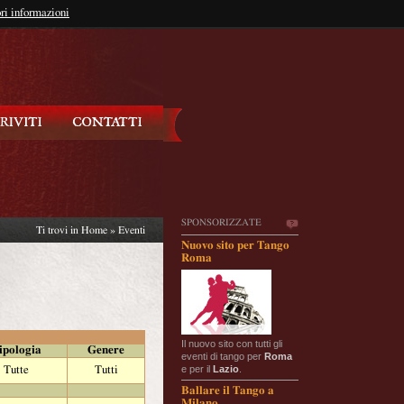
so?
ri informazioni
oppure
Iscriviti
SPONSORIZZATE
Ti trovi in
Home
»
Eventi
Nuovo sito per Tango
Roma
Il nuovo sito con tutti gli
ipologia
Genere
eventi di tango per
Roma
e per il
Lazio
.
Tutte
Tutti
Ballare il Tango a
Milano