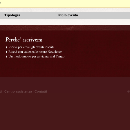
e
Tipologia
Titolo evento
Ricevi per email gli eventi inseriti
Ricevi con cadenza le nostre Newsletter
Un modo nuovo per avvicinarsi al Tango
ti
|
Centro assistenza
|
Contatti
® 