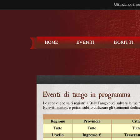
Utilizzando il n
Balla Tango
Lo sapevi che se ti registri a BallaTango puoi salvare le tue
Iscriviti adesso
, e potrai subito utilizzare gli strumenti dedica
Regione
Provincia
Citt
Tutte
Tutte
Tutt
Livello
Ingresso €
Tessera