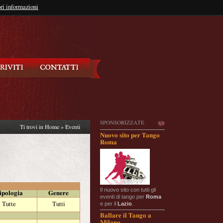
so?
ri informazioni
oppure
Iscriviti
SPONSORIZZATE
Ti trovi in
Home
»
Eventi
Nuovo sito per Tango
Roma
Il nuovo sito con tutti gli
ipologia
Genere
eventi di tango per
Roma
e per il
Lazio
.
Tutte
Tutti
Ballare il Tango a
Milano