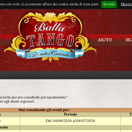
ostro sito web, si acconsente all'uso dei cookie anche di terze parti
Accetto
Rimani connes
Maggio
 ricerche per poi consultarle più rapidamente?
ti agli utenti registrati.
Stai consultando gli eventi per:
à
Periodo
T
e
Dal: 04/06/2026 al 04/07/2026
mento