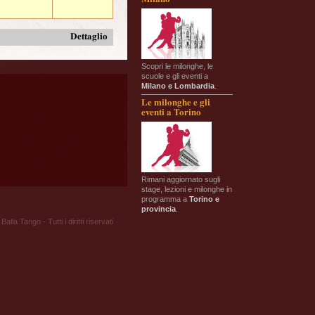
Dettaglio
Scopri le milonghe, le
scuole e gli eventi a
Milano e Lombardia
.
Le milonghe e gli
eventi a Torino
Rimani aggiornato sugli
stage, lezioni e milonghe in
programma a
Torino e
provincia
.
Balla Tango - Tutti i diritti riservati