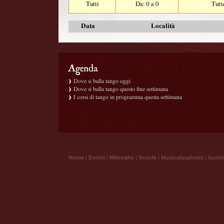
Tutti
Da: 0 a 0
Tutt
Data
Località
Dove si balla tango oggi
Dove si balla tango questo fine settimana
I corsi di tango in programma questa settimana
Home
|
Eventi
|
Milonghe
|
Scuole
|
Musicalizadores
|
Iscrivi