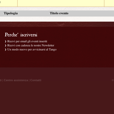
e
Tipologia
Titolo evento
Ricevi per email gli eventi inseriti
Ricevi con cadenza le nostre Newsletter
Un modo nuovo per avvicinarsi al Tango
ti
|
Centro assistenza
|
Contatti
® 