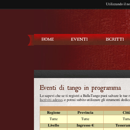
Utilizzando il n
Balla Tango
Lo sapevi che se ti registri a BallaTango puoi salvare le tue
Iscriviti adesso
, e potrai subito utilizzare gli strumenti dedica
Regione
Provincia
Citt
Tutte
Tutte
Tutt
Livello
Ingresso €
Tessera