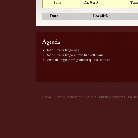
Tutti
Da: 0 a 0
Tutt
Data
Località
Dove si balla tango oggi
Dove si balla tango questo fine settimana
I corsi di tango in programma questa settimana
Home
|
Eventi
|
Milonghe
|
Scuole
|
Musicalizadores
|
Iscrivi