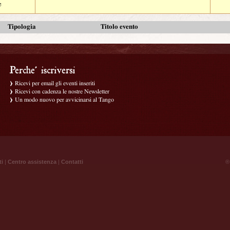
e
Tipologia
Titolo evento
Ricevi per email gli eventi inseriti
Ricevi con cadenza le nostre Newsletter
Un modo nuovo per avvicinarsi al Tango
ti
|
Centro assistenza
|
Contatti
® 