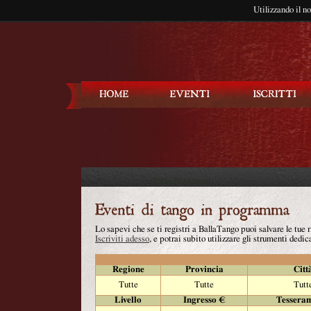
Utilizzando il n
Balla Tango
Lo sapevi che se ti registri a BallaTango puoi salvare le tue
Iscriviti adesso
, e potrai subito utilizzare gli strumenti dedica
Regione
Provincia
Citt
Tutte
Tutte
Tutt
Livello
Ingresso €
Tessera