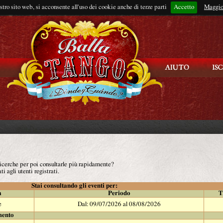
ostro sito web, si acconsente all'uso dei cookie anche di terze parti
Accetto
Rimani connes
Maggio
 ricerche per poi consultarle più rapidamente?
ti agli utenti registrati.
Stai consultando gli eventi per:
à
Periodo
T
e
Dal: 09/07/2026 al 08/08/2026
mento