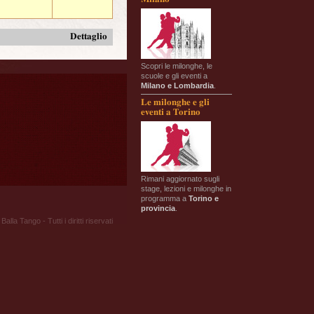
Dettaglio
Scopri le milonghe, le
scuole e gli eventi a
Milano e Lombardia
.
Le milonghe e gli
eventi a Torino
Rimani aggiornato sugli
stage, lezioni e milonghe in
programma a
Torino e
provincia
.
Balla Tango - Tutti i diritti riservati