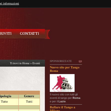
so?
ri informazioni
oppure
Iscriviti
SPONSORIZZATE
Ti trovi in
Home
»
Eventi
Nuovo sito per Tango
Roma
Il nuovo sito con tutti gli
ipologia
Genere
eventi di tango per
Roma
e per il
Lazio
.
Tutte
Tutti
Ballare il Tango a
Milano