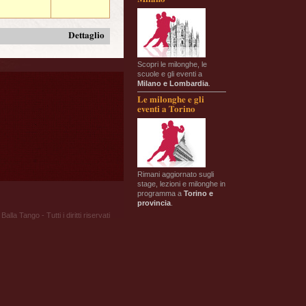
Dettaglio
Scopri le milonghe, le
scuole e gli eventi a
Milano e Lombardia
.
Le milonghe e gli
eventi a Torino
Rimani aggiornato sugli
stage, lezioni e milonghe in
programma a
Torino e
provincia
.
Balla Tango - Tutti i diritti riservati