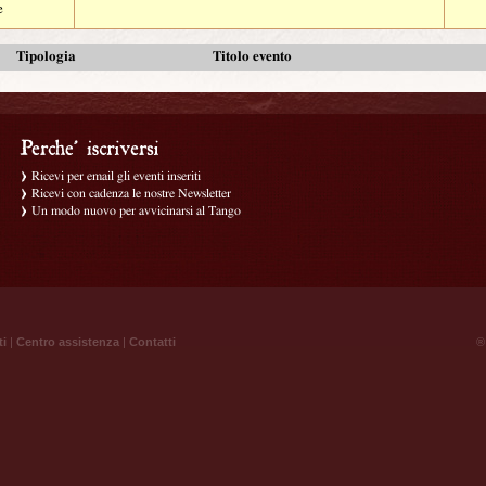
e
Tipologia
Titolo evento
Ricevi per email gli eventi inseriti
Ricevi con cadenza le nostre Newsletter
Un modo nuovo per avvicinarsi al Tango
ti
|
Centro assistenza
|
Contatti
® 