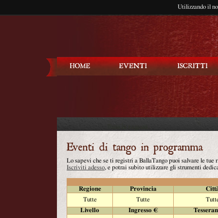
Utilizzando il n
Balla Tango
Lo sapevi che se ti registri a BallaTango puoi salvare le tue
Iscriviti adesso
, e potrai subito utilizzare gli strumenti dedica
Regione
Provincia
Citt
Tutte
Tutte
Tutt
Livello
Ingresso €
Tessera