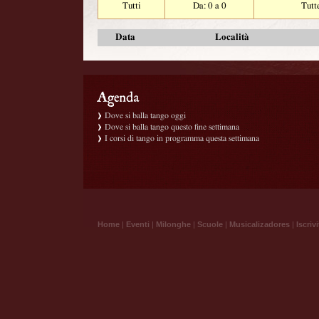
Tutti
Da: 0 a 0
Tutt
Data
Località
Dove si balla tango oggi
Dove si balla tango questo fine settimana
I corsi di tango in programma questa settimana
Home
|
Eventi
|
Milonghe
|
Scuole
|
Musicalizadores
|
Iscrivi