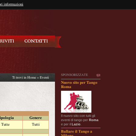
so?
ri informazioni
oppure
Iscriviti
SPONSORIZZATE
Ti trovi in
Home
»
Eventi
Nuovo sito per Tango
Roma
Il nuovo sito con tutti gli
ipologia
Genere
eventi di tango per
Roma
e per il
Lazio
.
Tutte
Tutti
Ballare il Tango a
Milano