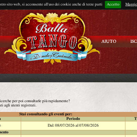
ostro sito web, si acconsente all'uso dei cookie anche di terze parti
Accetto
Rimani connes
Maggio
 ricerche per poi consultarle più rapidamente?
ti agli utenti registrati.
Stai consultando gli eventi per:
à
Periodo
T
e
Dal: 08/07/2026 al 07/08/2026
mento