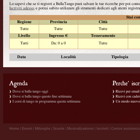
Lo sapevi che se ti registri a BallaTango puoi salvare le tue ricerche per poi con
Iscriviti adesso
, e potrai subito utilizzare gli strumenti dedicati agli utenti registra
Stai con
Regione
Provincia
Città
Tutte
Tutte
Tutte
Livello
Ingresso €
Tesseramento
Tutti
Da: 0 a 0
Tutte
Data
Località
Tipologia
Dove si balla tango oggi
Ricevi per email g
Dove si balla tango questo fine settimana
Ricevi con caden
I corsi di tango in programma questa settimana
Un modo nuovo p
Home
|
Eventi
|
Milonghe
|
Scuole
|
Musicalizadores
|
Iscriviti
|
Centro assistenz