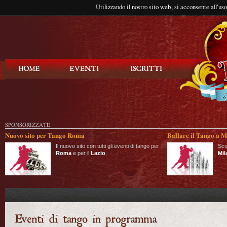
Utilizzando il nostro sito web, si acconsente all'us
Balla Tango
SPONSORIZZATE
Nuovo sito per Tango Roma
Ballare il Tango a M
Il nuovo sito con tutti gli eventi di tango per
Sco
Roma
e per il
Lazio
.
Mil