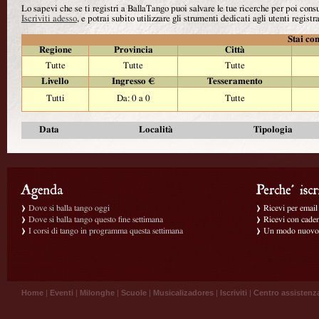
Lo sapevi che se ti registri a BallaTango puoi salvare le tue ricerche per poi con
Iscriviti adesso
, e potrai subito utilizzare gli strumenti dedicati agli utenti registra
Stai con
Regione
Provincia
Città
Tutte
Tutte
Tutte
Livello
Ingresso €
Tesseramento
Tutti
Da: 0 a 0
Tutte
Data
Località
Tipologia
Dove si balla tango oggi
Ricevi per email g
Dove si balla tango questo fine settimana
Ricevi con caden
I corsi di tango in programma questa settimana
Un modo nuovo p
Home
|
Eventi
|
Milonghe
|
Scuole
|
Musicalizadores
|
Iscriviti
|
Centro assistenz