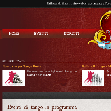
Utilizzando il nostro sito web, si acconsente all'us
Balla Tango
SPONSORIZZATE
Nuovo sito per Tango Roma
Ballare il Tango a M
Il nuovo sito con tutti gli eventi di tango per
Sco
Roma
e per il
Lazio
.
Mil