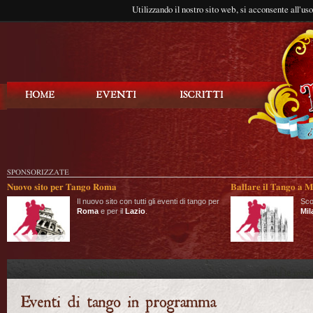
Utilizzando il nostro sito web, si acconsente all'us
Balla Tango
SPONSORIZZATE
Nuovo sito per Tango Roma
Ballare il Tango a M
Il nuovo sito con tutti gli eventi di tango per
Sco
Roma
e per il
Lazio
.
Mil