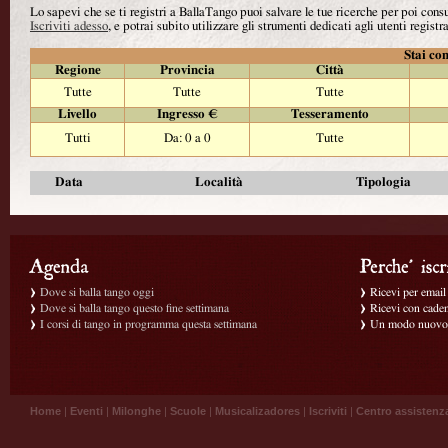
Lo sapevi che se ti registri a BallaTango puoi salvare le tue ricerche per poi con
Iscriviti adesso
, e potrai subito utilizzare gli strumenti dedicati agli utenti registra
Stai con
Regione
Provincia
Città
Tutte
Tutte
Tutte
Livello
Ingresso €
Tesseramento
Tutti
Da: 0 a 0
Tutte
Data
Località
Tipologia
Dove si balla tango oggi
Ricevi per email g
Dove si balla tango questo fine settimana
Ricevi con caden
I corsi di tango in programma questa settimana
Un modo nuovo p
Home
|
Eventi
|
Milonghe
|
Scuole
|
Musicalizadores
|
Iscriviti
|
Centro assistenz