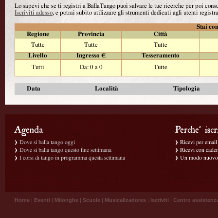
Lo sapevi che se ti registri a BallaTango puoi salvare le tue ricerche per poi con
Iscriviti adesso
, e potrai subito utilizzare gli strumenti dedicati agli utenti registra
Stai con
Regione
Provincia
Città
Tutte
Tutte
Tutte
Livello
Ingresso €
Tesseramento
Tutti
Da: 0 a 0
Tutte
Data
Località
Tipologia
Dove si balla tango oggi
Ricevi per email g
Dove si balla tango questo fine settimana
Ricevi con caden
I corsi di tango in programma questa settimana
Un modo nuovo p
Home
|
Eventi
|
Milonghe
|
Scuole
|
Musicalizadores
|
Iscriviti
|
Centro assistenz