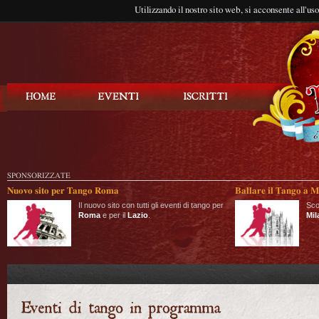
Utilizzando il nostro sito web, si acconsente all'us
Balla Tango
SPONSORIZZATE
Nuovo sito per Tango Roma
Ballare il Tango a M
Il nuovo sito con tutti gli eventi di tango per
Sco
Roma
e per il
Lazio
.
Mil