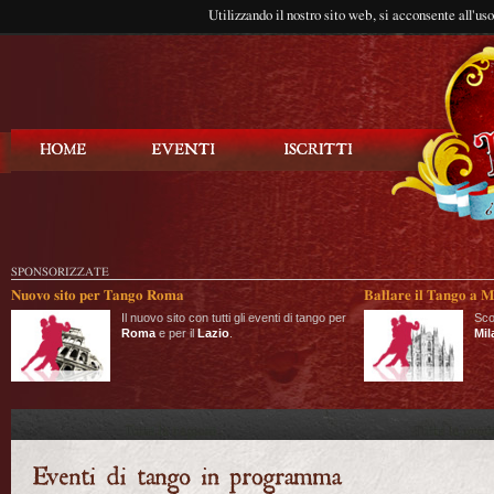
Utilizzando il nostro sito web, si acconsente all'us
Balla Tango
SPONSORIZZATE
Nuovo sito per Tango Roma
Ballare il Tango a M
Il nuovo sito con tutti gli eventi di tango per
Sco
Roma
e per il
Lazio
.
Mil