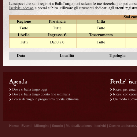
Lo sapevi che se ti registri a BallaTango puoi salvare le tue ricerche per poi con
Iscriviti adesso
, e potrai subito utilizzare gli strumenti dedicati agli utenti registra
Stai con
Regione
Provincia
Città
Tutte
Tutte
Tutte
Livello
Ingresso €
Tesseramento
Tutti
Da: 0 a 0
Tutte
Data
Località
Tipologia
Dove si balla tango oggi
Ricevi per email g
Dove si balla tango questo fine settimana
Ricevi con caden
I corsi di tango in programma questa settimana
Un modo nuovo p
Home
|
Eventi
|
Milonghe
|
Scuole
|
Musicalizadores
|
Iscriviti
|
Centro assistenz