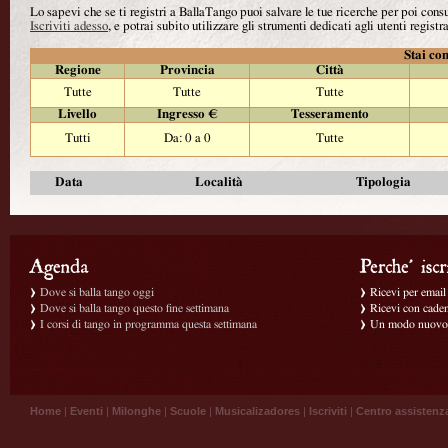
Lo sapevi che se ti registri a BallaTango puoi salvare le tue ricerche per poi con
Iscriviti adesso
, e potrai subito utilizzare gli strumenti dedicati agli utenti registra
Stai con
Regione
Provincia
Città
Tutte
Tutte
Tutte
Livello
Ingresso €
Tesseramento
Tutti
Da: 0 a 0
Tutte
Data
Località
Tipologia
Dove si balla tango oggi
Ricevi per email g
Dove si balla tango questo fine settimana
Ricevi con caden
I corsi di tango in programma questa settimana
Un modo nuovo p
Home
|
Eventi
|
Milonghe
|
Scuole
|
Musicalizadores
|
Iscriviti
|
Centro assistenz