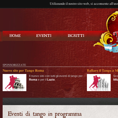
Utilizzando il nostro sito web, si acconsente all'us
Balla Tango
SPONSORIZZATE
Nuovo sito per Tango Roma
Ballare il Tango a M
Il nuovo sito con tutti gli eventi di tango per
Sco
Roma
e per il
Lazio
.
Mil