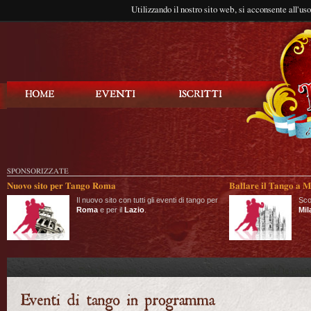
Utilizzando il nostro sito web, si acconsente all'us
Balla Tango
SPONSORIZZATE
Nuovo sito per Tango Roma
Ballare il Tango a M
Il nuovo sito con tutti gli eventi di tango per
Sco
Roma
e per il
Lazio
.
Mil