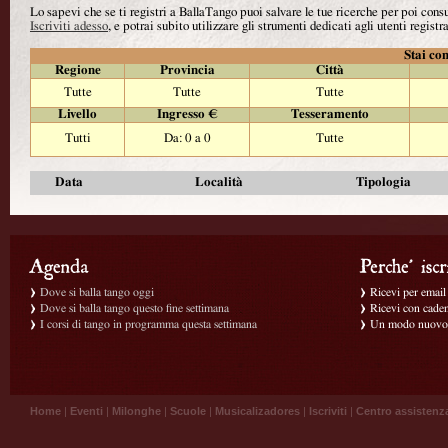
Lo sapevi che se ti registri a BallaTango puoi salvare le tue ricerche per poi con
Iscriviti adesso
, e potrai subito utilizzare gli strumenti dedicati agli utenti registra
Stai con
Regione
Provincia
Città
Tutte
Tutte
Tutte
Livello
Ingresso €
Tesseramento
Tutti
Da: 0 a 0
Tutte
Data
Località
Tipologia
Dove si balla tango oggi
Ricevi per email g
Dove si balla tango questo fine settimana
Ricevi con caden
I corsi di tango in programma questa settimana
Un modo nuovo p
Home
|
Eventi
|
Milonghe
|
Scuole
|
Musicalizadores
|
Iscriviti
|
Centro assistenz