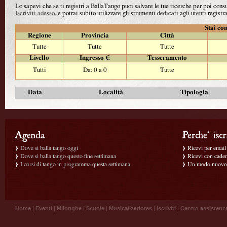
Lo sapevi che se ti registri a BallaTango puoi salvare le tue ricerche per poi con
Iscriviti adesso
, e potrai subito utilizzare gli strumenti dedicati agli utenti registra
Stai con
Regione
Provincia
Città
Tutte
Tutte
Tutte
Livello
Ingresso €
Tesseramento
Tutti
Da: 0 a 0
Tutte
Data
Località
Tipologia
Dove si balla tango oggi
Ricevi per email g
Dove si balla tango questo fine settimana
Ricevi con caden
I corsi di tango in programma questa settimana
Un modo nuovo p
Home
|
Eventi
|
Milonghe
|
Scuole
|
Musicalizadores
|
Iscriviti
|
Centro assistenz