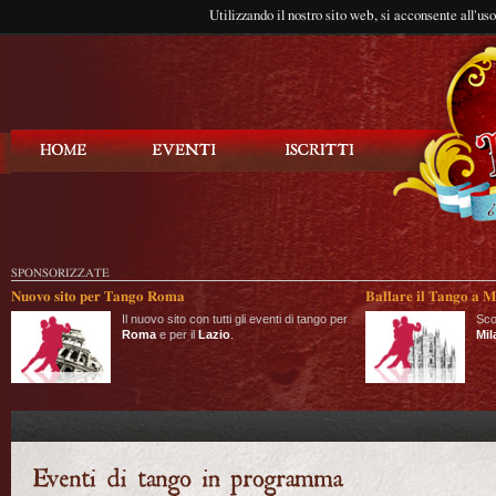
Utilizzando il nostro sito web, si acconsente all'us
Balla Tango
SPONSORIZZATE
Nuovo sito per Tango Roma
Ballare il Tango a M
Il nuovo sito con tutti gli eventi di tango per
Sco
Roma
e per il
Lazio
.
Mil