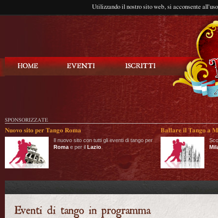
Utilizzando il nostro sito web, si acconsente all'us
Balla Tango
SPONSORIZZATE
Nuovo sito per Tango Roma
Ballare il Tango a M
Il nuovo sito con tutti gli eventi di tango per
Sco
Roma
e per il
Lazio
.
Mil