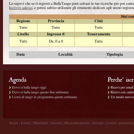
Lo sapevi che se ti registri a BallaTango puoi salvare le tue ricerche per poi con
Iscriviti adesso
, e potrai subito utilizzare gli strumenti dedicati agli utenti registra
Stai con
Regione
Provincia
Città
Tutte
Tutte
Tutte
Livello
Ingresso €
Tesseramento
Tutti
Da: 0 a 0
Tutte
Data
Località
Tipologia
Dove si balla tango oggi
Ricevi per email g
Dove si balla tango questo fine settimana
Ricevi con caden
I corsi di tango in programma questa settimana
Un modo nuovo p
Home
|
Eventi
|
Milonghe
|
Scuole
|
Musicalizadores
|
Iscriviti
|
Centro assistenz