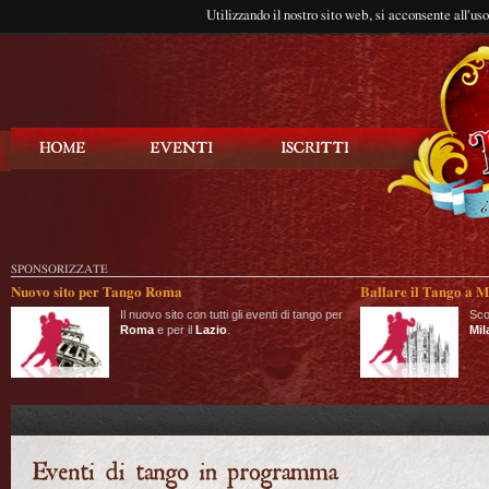
Utilizzando il nostro sito web, si acconsente all'us
Balla Tango
SPONSORIZZATE
Nuovo sito per Tango Roma
Ballare il Tango a M
Il nuovo sito con tutti gli eventi di tango per
Sco
Roma
e per il
Lazio
.
Mil