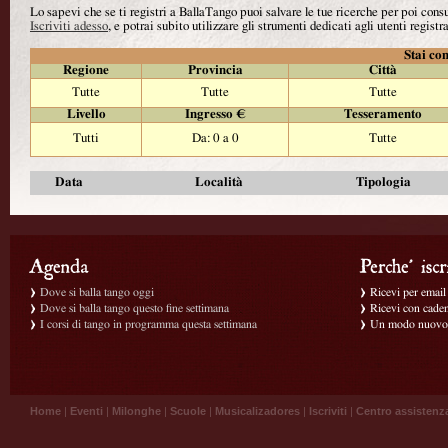
Lo sapevi che se ti registri a BallaTango puoi salvare le tue ricerche per poi con
Iscriviti adesso
, e potrai subito utilizzare gli strumenti dedicati agli utenti registra
Stai con
Regione
Provincia
Città
Tutte
Tutte
Tutte
Livello
Ingresso €
Tesseramento
Tutti
Da: 0 a 0
Tutte
Data
Località
Tipologia
Dove si balla tango oggi
Ricevi per email g
Dove si balla tango questo fine settimana
Ricevi con caden
I corsi di tango in programma questa settimana
Un modo nuovo p
Home
|
Eventi
|
Milonghe
|
Scuole
|
Musicalizadores
|
Iscriviti
|
Centro assistenz