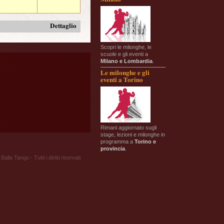
Dettaglio
Scopri le milonghe, le
scuole e gli eventi a
Milano e Lombardia
.
Le milonghe e gli
eventi a Torino
Rimani aggiornato sugli
stage, lezioni e milonghe in
programma a
Torino e
provincia
.
Balla Tango - Tutti i diritti riservati