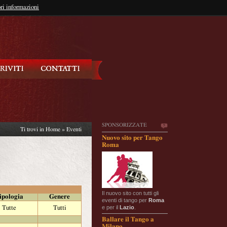
so?
ri informazioni
oppure
Iscriviti
SPONSORIZZATE
Ti trovi in
Home
»
Eventi
Nuovo sito per Tango
Roma
Il nuovo sito con tutti gli
ipologia
Genere
eventi di tango per
Roma
e per il
Lazio
.
Tutte
Tutti
Ballare il Tango a
Milano