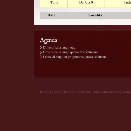
Tutti
Da: 0 a 0
Tutt
Data
Località
Dove si balla tango oggi
Dove si balla tango questo fine settimana
I corsi di tango in programma questa settimana
Home
|
Eventi
|
Milonghe
|
Scuole
|
Musicalizadores
|
Iscrivi