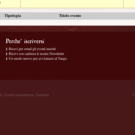
e
Tipologia
Titolo evento
Ricevi per email gli eventi inseriti
Ricevi con cadenza le nostre Newsletter
Un modo nuovo per avvicinarsi al Tango
ti
|
Centro assistenza
|
Contatti
® 