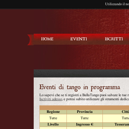
Utilizzando il n
Balla Tango
Lo sapevi che se ti registri a BallaTango puoi salvare le tue
Iscriviti adesso
, e potrai subito utilizzare gli strumenti dedica
Regione
Provincia
Citt
Tutte
Tutte
Tutt
Livello
Ingresso €
Tessera