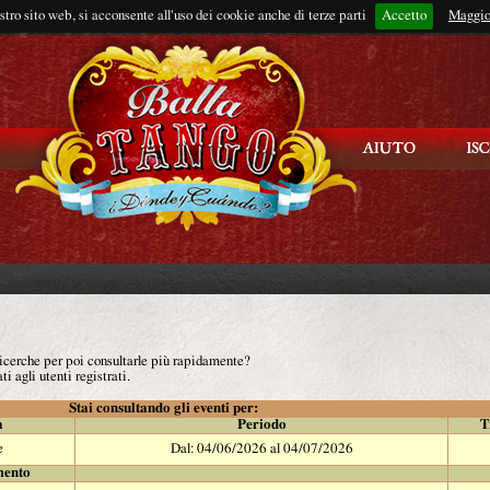
ostro sito web, si acconsente all'uso dei cookie anche di terze parti
Accetto
Rimani connes
Maggio
 ricerche per poi consultarle più rapidamente?
ti agli utenti registrati.
Stai consultando gli eventi per:
à
Periodo
T
e
Dal: 04/06/2026 al 04/07/2026
mento