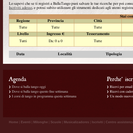
Lo sapevi che se ti registri a BallaTango puoi salvare le tue ricerche per poi con
Iscriviti adesso
, e potrai subito utilizzare gli strumenti dedicati agli utenti registra
Stai con
Regione
Provincia
Città
Tutte
Tutte
Tutte
Livello
Ingresso €
Tesseramento
Tutti
Da: 0 a 0
Tutte
Data
Località
Tipologia
Dove si balla tango oggi
Ricevi per email g
Dove si balla tango questo fine settimana
Ricevi con caden
I corsi di tango in programma questa settimana
Un modo nuovo p
Home
|
Eventi
|
Milonghe
|
Scuole
|
Musicalizadores
|
Iscriviti
|
Centro assistenz