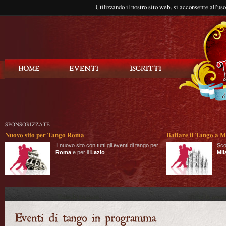
Utilizzando il nostro sito web, si acconsente all'us
Balla Tango
SPONSORIZZATE
Nuovo sito per Tango Roma
Ballare il Tango a M
Il nuovo sito con tutti gli eventi di tango per
Sco
Roma
e per il
Lazio
.
Mil