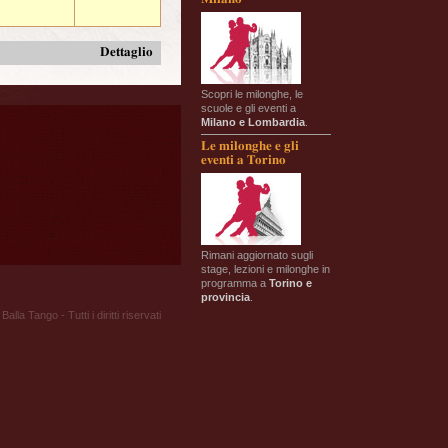
Dettaglio
Scopri le milonghe, le
scuole e gli eventi a
Milano e Lombardia
.
Le milonghe e gli
eventi a Torino
Rimani aggiornato sugli
stage, lezioni e milonghe in
programma a
Torino e
provincia
.
Balla Tango - Tutti i diritti riservati