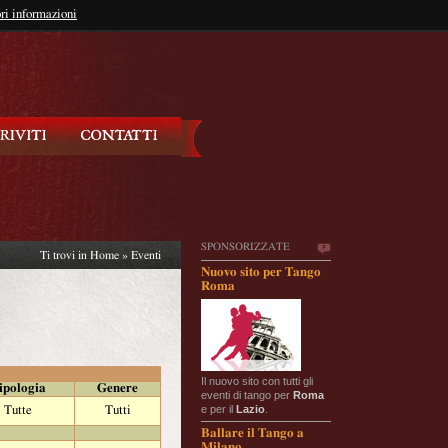
so?
ri informazioni
oppure
Iscriviti
SPONSORIZZATE
Ti trovi in
Home
»
Eventi
Nuovo sito per Tango
Roma
Il nuovo sito con tutti gli
ipologia
Genere
eventi di tango per
Roma
e per il
Lazio
.
Tutte
Tutti
Ballare il Tango a
Milano