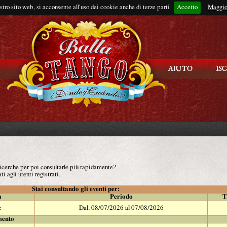
ostro sito web, si acconsente all'uso dei cookie anche di terze parti
Accetto
Rimani connes
Maggio
 ricerche per poi consultarle più rapidamente?
ti agli utenti registrati.
Stai consultando gli eventi per:
à
Periodo
T
e
Dal: 08/07/2026 al 07/08/2026
mento