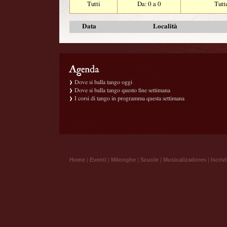
Tutti
Da: 0 a 0
Tutt
Data
Località
Dove si balla tango oggi
Dove si balla tango questo fine settimana
I corsi di tango in programma questa settimana
Home
|
Eventi
|
Milonghe
|
Scuole
|
Musicalizadores
|
Iscrivi