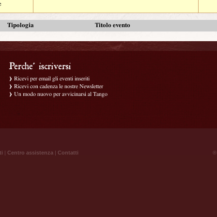
e
Tipologia
Titolo evento
Ricevi per email gli eventi inseriti
Ricevi con cadenza le nostre Newsletter
Un modo nuovo per avvicinarsi al Tango
ti
|
Centro assistenza
|
Contatti
® 