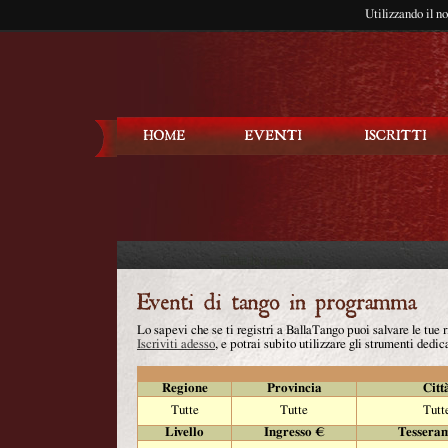
Utilizzando il n
Balla Tango
Lo sapevi che se ti registri a BallaTango puoi salvare le tue
Iscriviti adesso
, e potrai subito utilizzare gli strumenti dedica
Regione
Provincia
Citt
Tutte
Tutte
Tutt
Livello
Ingresso €
Tessera