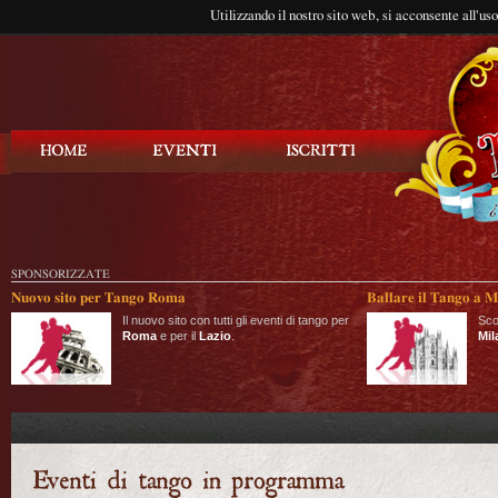
Utilizzando il nostro sito web, si acconsente all'us
Balla Tango
SPONSORIZZATE
Nuovo sito per Tango Roma
Ballare il Tango a M
Il nuovo sito con tutti gli eventi di tango per
Sco
Roma
e per il
Lazio
.
Mil