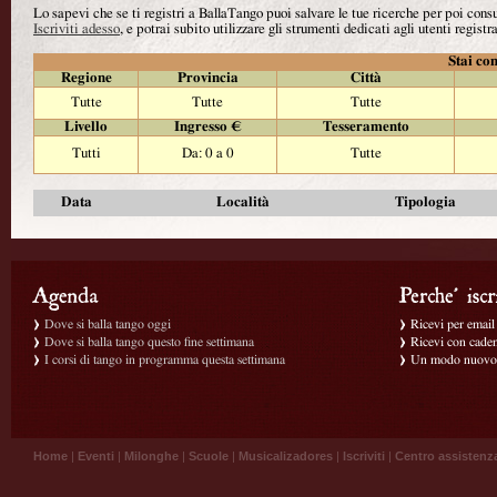
Lo sapevi che se ti registri a BallaTango puoi salvare le tue ricerche per poi con
Iscriviti adesso
, e potrai subito utilizzare gli strumenti dedicati agli utenti registra
Stai con
Regione
Provincia
Città
Tutte
Tutte
Tutte
Livello
Ingresso €
Tesseramento
Tutti
Da: 0 a 0
Tutte
Data
Località
Tipologia
Dove si balla tango oggi
Ricevi per email g
Dove si balla tango questo fine settimana
Ricevi con caden
I corsi di tango in programma questa settimana
Un modo nuovo p
Home
|
Eventi
|
Milonghe
|
Scuole
|
Musicalizadores
|
Iscriviti
|
Centro assistenz