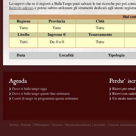
Lo sapevi che se ti registri a BallaTango puoi salvare le tue ricerche per poi con
Iscriviti adesso
, e potrai subito utilizzare gli strumenti dedicati agli utenti registra
Stai con
Regione
Provincia
Città
Tutte
Tutte
Tutte
Livello
Ingresso €
Tesseramento
Tutti
Da: 0 a 0
Tutte
Data
Località
Tipologia
Dove si balla tango oggi
Ricevi per email g
Dove si balla tango questo fine settimana
Ricevi con caden
I corsi di tango in programma questa settimana
Un modo nuovo p
Home
|
Eventi
|
Milonghe
|
Scuole
|
Musicalizadores
|
Iscriviti
|
Centro assistenz