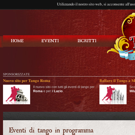
Utilizzando il nostro sito web, si acconsente all'us
Balla Tango
SPONSORIZZATE
Nuovo sito per Tango Roma
Ballare il Tango a M
Il nuovo sito con tutti gli eventi di tango per
Sco
Roma
e per il
Lazio
.
Mil