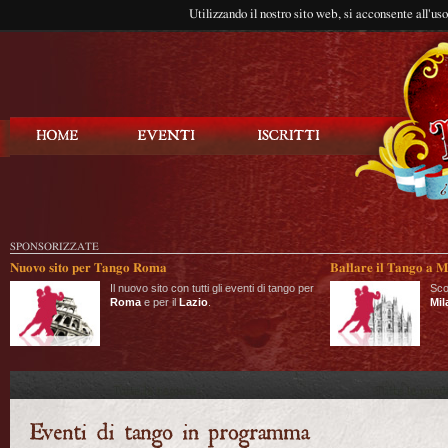
Utilizzando il nostro sito web, si acconsente all'us
Balla Tango
SPONSORIZZATE
Nuovo sito per Tango Roma
Ballare il Tango a M
Il nuovo sito con tutti gli eventi di tango per
Sco
Roma
e per il
Lazio
.
Mil