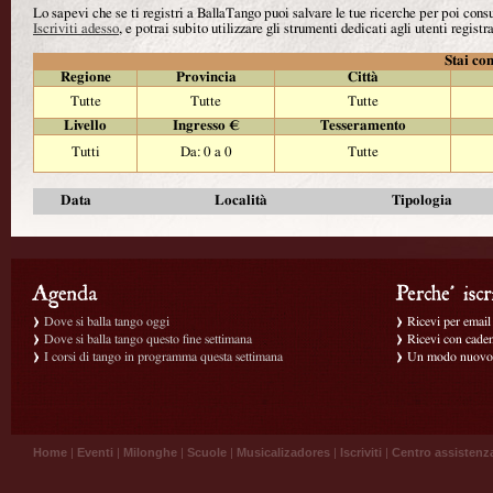
Lo sapevi che se ti registri a BallaTango puoi salvare le tue ricerche per poi con
Iscriviti adesso
, e potrai subito utilizzare gli strumenti dedicati agli utenti registra
Stai con
Regione
Provincia
Città
Tutte
Tutte
Tutte
Livello
Ingresso €
Tesseramento
Tutti
Da: 0 a 0
Tutte
Data
Località
Tipologia
Dove si balla tango oggi
Ricevi per email g
Dove si balla tango questo fine settimana
Ricevi con caden
I corsi di tango in programma questa settimana
Un modo nuovo p
Home
|
Eventi
|
Milonghe
|
Scuole
|
Musicalizadores
|
Iscriviti
|
Centro assistenz