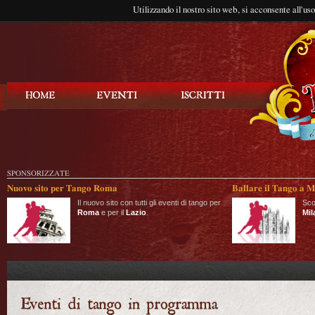
Utilizzando il nostro sito web, si acconsente all'us
Balla Tango
SPONSORIZZATE
Nuovo sito per Tango Roma
Ballare il Tango a M
Il nuovo sito con tutti gli eventi di tango per
Sco
Roma
e per il
Lazio
.
Mil