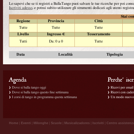
Lo sapevi che se ti registri a BallaTango puoi salvare le tue ricerche per poi con
Iscriviti adesso
, e potrai subito utilizzare gli strumenti dedicati agli utenti registra
Stai con
Regione
Provincia
Città
Tutte
Tutte
Tutte
Livello
Ingresso €
Tesseramento
Tutti
Da: 0 a 0
Tutte
Data
Località
Tipologia
Dove si balla tango oggi
Ricevi per email g
Dove si balla tango questo fine settimana
Ricevi con caden
I corsi di tango in programma questa settimana
Un modo nuovo p
Home
|
Eventi
|
Milonghe
|
Scuole
|
Musicalizadores
|
Iscriviti
|
Centro assistenz