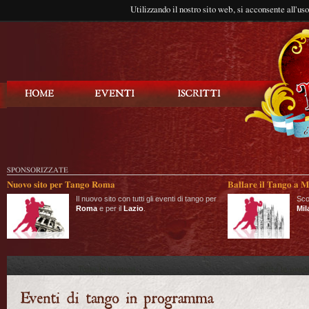
Utilizzando il nostro sito web, si acconsente all'us
Balla Tango
SPONSORIZZATE
Nuovo sito per Tango Roma
Ballare il Tango a M
Il nuovo sito con tutti gli eventi di tango per
Sco
Roma
e per il
Lazio
.
Mil