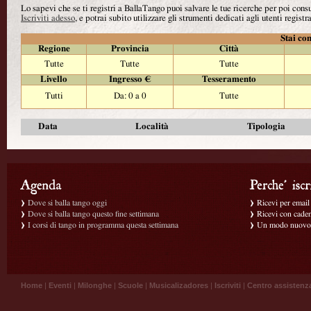
Lo sapevi che se ti registri a BallaTango puoi salvare le tue ricerche per poi con
Iscriviti adesso
, e potrai subito utilizzare gli strumenti dedicati agli utenti registra
Stai con
Regione
Provincia
Città
Tutte
Tutte
Tutte
Livello
Ingresso €
Tesseramento
Tutti
Da: 0 a 0
Tutte
Data
Località
Tipologia
Dove si balla tango oggi
Ricevi per email g
Dove si balla tango questo fine settimana
Ricevi con caden
I corsi di tango in programma questa settimana
Un modo nuovo p
Home
|
Eventi
|
Milonghe
|
Scuole
|
Musicalizadores
|
Iscriviti
|
Centro assistenz