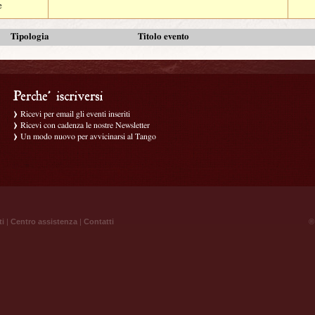
e
Tipologia
Titolo evento
Ricevi per email gli eventi inseriti
Ricevi con cadenza le nostre Newsletter
Un modo nuovo per avvicinarsi al Tango
ti
|
Centro assistenza
|
Contatti
® 