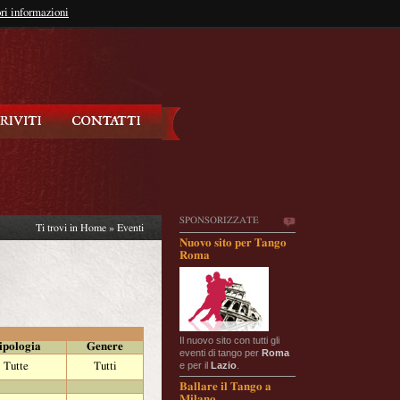
so?
ri informazioni
oppure
Iscriviti
SPONSORIZZATE
Ti trovi in
Home
»
Eventi
Nuovo sito per Tango
Roma
Il nuovo sito con tutti gli
ipologia
Genere
eventi di tango per
Roma
e per il
Lazio
.
Tutte
Tutti
Ballare il Tango a
Milano