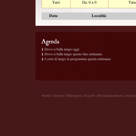
Tutti
Da: 0 a 0
Tutt
Data
Località
Dove si balla tango oggi
Dove si balla tango questo fine settimana
I corsi di tango in programma questa settimana
Home
|
Eventi
|
Milonghe
|
Scuole
|
Musicalizadores
|
Iscrivi