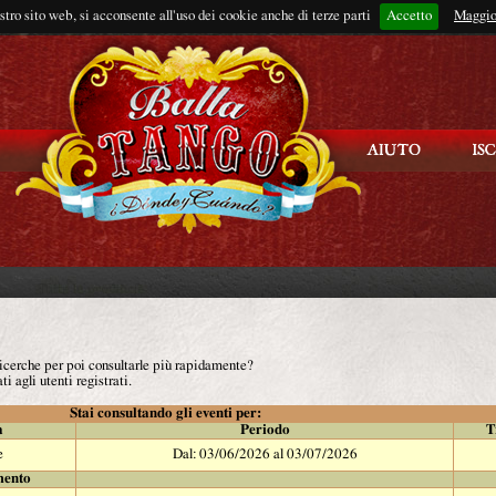
ostro sito web, si acconsente all'uso dei cookie anche di terze parti
Accetto
Rimani connes
Maggio
 ricerche per poi consultarle più rapidamente?
ti agli utenti registrati.
Stai consultando gli eventi per:
à
Periodo
T
e
Dal: 03/06/2026 al 03/07/2026
mento