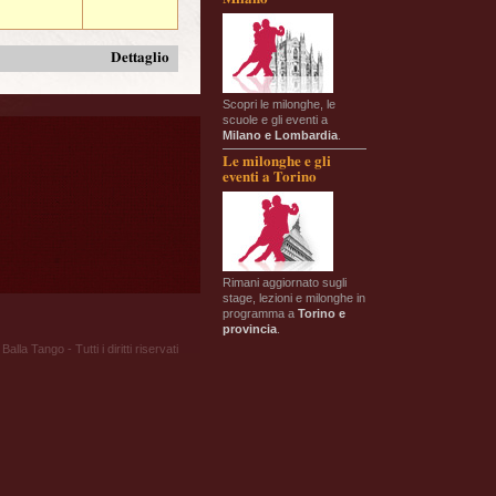
Dettaglio
Scopri le milonghe, le
scuole e gli eventi a
Milano e Lombardia
.
Le milonghe e gli
eventi a Torino
Rimani aggiornato sugli
stage, lezioni e milonghe in
programma a
Torino e
provincia
.
Balla Tango - Tutti i diritti riservati