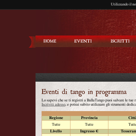
Utilizzando il n
Balla Tango
Lo sapevi che se ti registri a BallaTango puoi salvare le tue
Iscriviti adesso
, e potrai subito utilizzare gli strumenti dedica
Regione
Provincia
Citt
Tutte
Tutte
Tutt
Livello
Ingresso €
Tessera