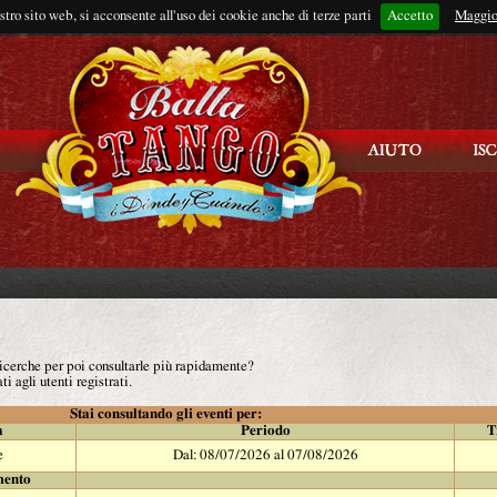
ostro sito web, si acconsente all'uso dei cookie anche di terze parti
Accetto
Rimani connes
Maggio
 ricerche per poi consultarle più rapidamente?
ti agli utenti registrati.
Stai consultando gli eventi per:
à
Periodo
T
e
Dal: 08/07/2026 al 07/08/2026
mento