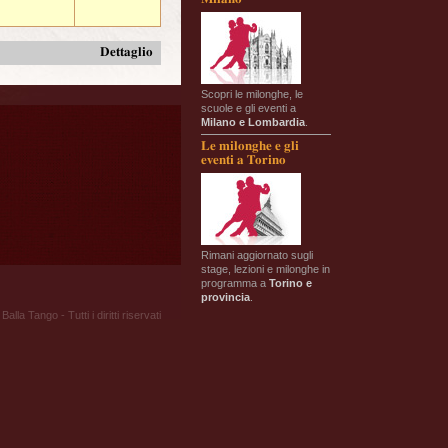
Dettaglio
Scopri le milonghe, le
scuole e gli eventi a
Milano e Lombardia
.
Le milonghe e gli
eventi a Torino
Rimani aggiornato sugli
stage, lezioni e milonghe in
programma a
Torino e
provincia
.
Balla Tango - Tutti i diritti riservati