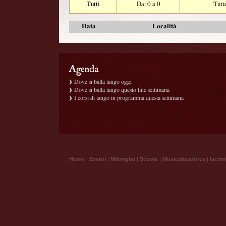
Tutti
Da: 0 a 0
Tutt
Data
Località
Dove si balla tango oggi
Dove si balla tango questo fine settimana
I corsi di tango in programma questa settimana
Home
|
Eventi
|
Milonghe
|
Scuole
|
Musicalizadores
|
Iscrivi