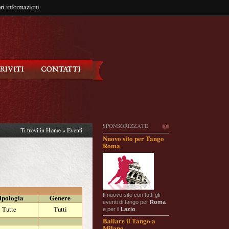
so?
ri informazioni
oppure
Iscriviti
SPONSORIZZATE
Ti trovi in
Home
»
Eventi
Nuovo sito per Tango
Roma
Il nuovo sito con tutti gli
ipologia
Genere
eventi di tango per
Roma
e per il
Lazio
.
Tutte
Tutti
Ballare il Tango a
Milano