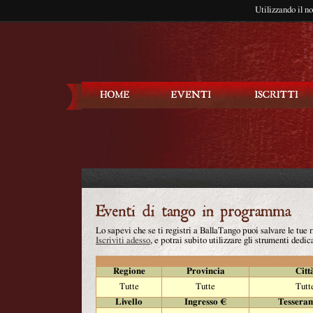
Utilizzando il n
Balla Tango
Lo sapevi che se ti registri a BallaTango puoi salvare le tue
Iscriviti adesso
, e potrai subito utilizzare gli strumenti dedica
Regione
Provincia
Citt
Tutte
Tutte
Tutt
Livello
Ingresso €
Tessera