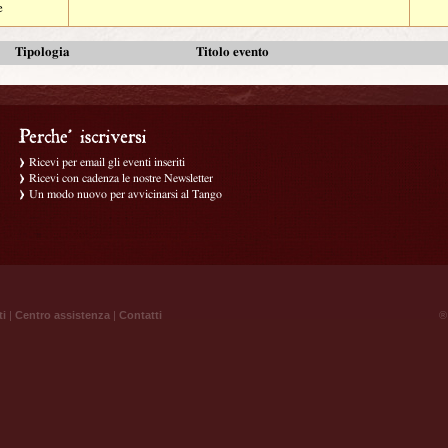
e
Tipologia
Titolo evento
Ricevi per email gli eventi inseriti
Ricevi con cadenza le nostre Newsletter
Un modo nuovo per avvicinarsi al Tango
ti
|
Centro assistenza
|
Contatti
® 