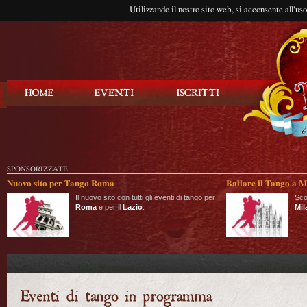
Utilizzando il nostro sito web, si acconsente all'us
Balla Tango
SPONSORIZZATE
Nuovo sito per Tango Roma
Ballare il Tango a M
Il nuovo sito con tutti gli eventi di tango per
Sco
Roma
e per il
Lazio
.
Mil