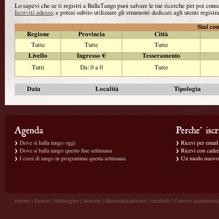
Lo sapevi che se ti registri a BallaTango puoi salvare le tue ricerche per poi con
Iscriviti adesso
, e potrai subito utilizzare gli strumenti dedicati agli utenti registra
Stai con
Regione
Provincia
Città
Tutte
Tutte
Tutte
Livello
Ingresso €
Tesseramento
Tutti
Da: 0 a 0
Tutte
Data
Località
Tipologia
Dove si balla tango oggi
Ricevi per email g
Dove si balla tango questo fine settimana
Ricevi con caden
I corsi di tango in programma questa settimana
Un modo nuovo p
Home
|
Eventi
|
Milonghe
|
Scuole
|
Musicalizadores
|
Iscriviti
|
Centro assistenz