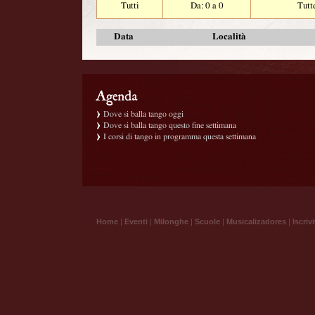
Tutti
Da: 0 a 0
Tutt
Data
Località
Dove si balla tango oggi
Dove si balla tango questo fine settimana
I corsi di tango in programma questa settimana
Home
|
Eventi
|
Milonghe
|
Scuole
|
Musicalizadores
|
Iscrivi