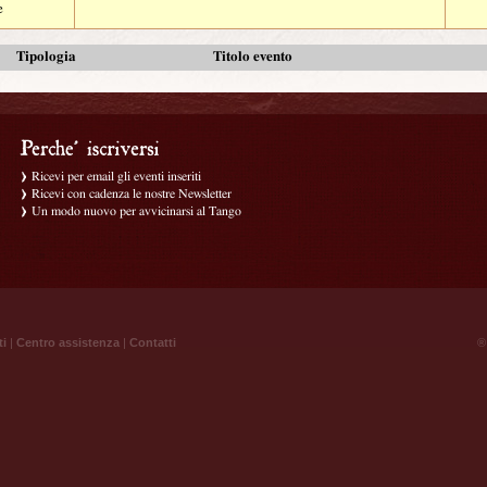
e
Tipologia
Titolo evento
Ricevi per email gli eventi inseriti
Ricevi con cadenza le nostre Newsletter
Un modo nuovo per avvicinarsi al Tango
ti
|
Centro assistenza
|
Contatti
® 