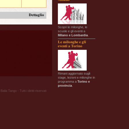
Dettaglio
Scopri le milonghe, le
scuole e gli eventi a
Milano e Lombardia
.
Le milonghe e gli
eventi a Torino
Rimani aggiornato sugli
stage, lezioni e milonghe in
programma a
Torino e
provincia
.
Balla Tango - Tutti i diritti riservati