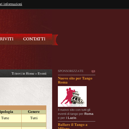
so?
ri informazioni
oppure
Iscriviti
SPONSORIZZATE
Ti trovi in
Home
»
Eventi
Nuovo sito per Tango
Roma
Il nuovo sito con tutti gli
ipologia
Genere
eventi di tango per
Roma
e per il
Lazio
.
Tutte
Tutti
Ballare il Tango a
Milano