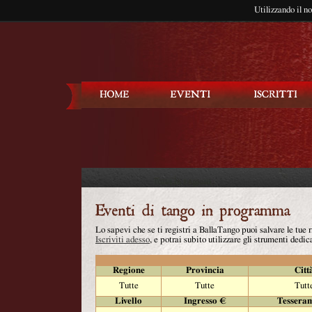
Utilizzando il n
Balla Tango
Lo sapevi che se ti registri a BallaTango puoi salvare le tue
Iscriviti adesso
, e potrai subito utilizzare gli strumenti dedica
Regione
Provincia
Citt
Tutte
Tutte
Tutt
Livello
Ingresso €
Tessera