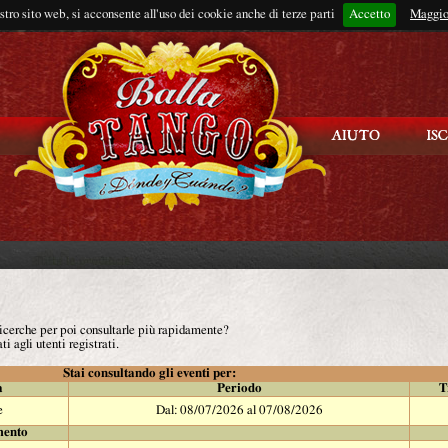
ostro sito web, si acconsente all'uso dei cookie anche di terze parti
Accetto
Rimani connes
Maggio
 ricerche per poi consultarle più rapidamente?
ti agli utenti registrati.
Stai consultando gli eventi per:
à
Periodo
T
e
Dal: 08/07/2026 al 07/08/2026
mento