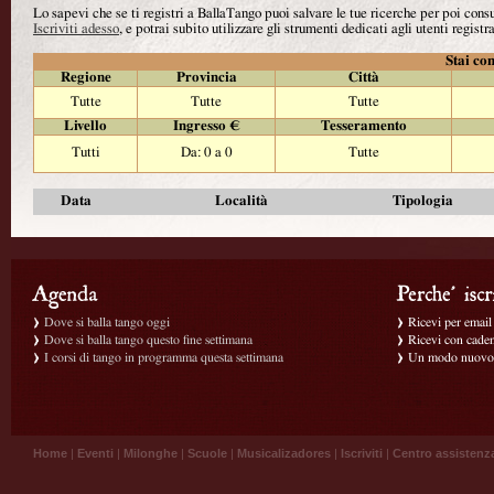
Lo sapevi che se ti registri a BallaTango puoi salvare le tue ricerche per poi con
Iscriviti adesso
, e potrai subito utilizzare gli strumenti dedicati agli utenti registra
Stai con
Regione
Provincia
Città
Tutte
Tutte
Tutte
Livello
Ingresso €
Tesseramento
Tutti
Da: 0 a 0
Tutte
Data
Località
Tipologia
Dove si balla tango oggi
Ricevi per email g
Dove si balla tango questo fine settimana
Ricevi con caden
I corsi di tango in programma questa settimana
Un modo nuovo p
Home
|
Eventi
|
Milonghe
|
Scuole
|
Musicalizadores
|
Iscriviti
|
Centro assistenz