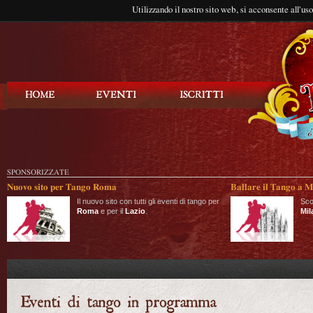
Utilizzando il nostro sito web, si acconsente all'us
Balla Tango
SPONSORIZZATE
Nuovo sito per Tango Roma
Ballare il Tango a M
Il nuovo sito con tutti gli eventi di tango per
Sco
Roma
e per il
Lazio
.
Mil