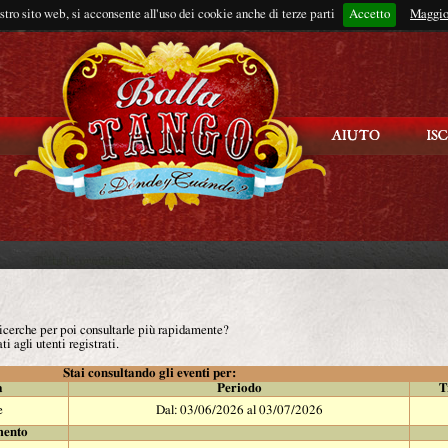
ostro sito web, si acconsente all'uso dei cookie anche di terze parti
Accetto
Rimani connes
Maggio
 ricerche per poi consultarle più rapidamente?
ti agli utenti registrati.
Stai consultando gli eventi per:
à
Periodo
T
e
Dal: 03/06/2026 al 03/07/2026
mento