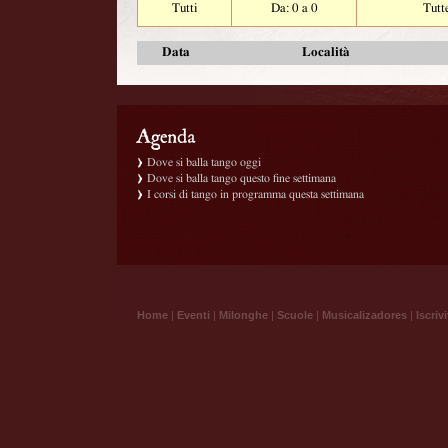
Tutti
Da: 0 a 0
Tutt
Data
Località
Dove si balla tango oggi
Dove si balla tango questo fine settimana
I corsi di tango in programma questa settimana
Home
|
Eventi
|
Milonghe
|
Scuole
|
Musicalizadores
|
Iscrivi