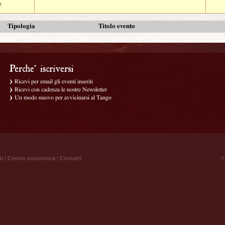
e
Tipologia
Titolo evento
Ricevi per email gli eventi inseriti
Ricevi con cadenza le nostre Newsletter
Un modo nuovo per avvicinarsi al Tango
ti
|
Centro assistenza
|
Contatti
® 