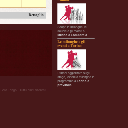
Dettaglio
Scopri le milonghe, le
scuole e gli eventi a
Milano e Lombardia
.
Le milonghe e gli
eventi a Torino
Rimani aggiornato sugli
stage, lezioni e milonghe in
programma a
Torino e
provincia
.
Balla Tango - Tutti i diritti riservati