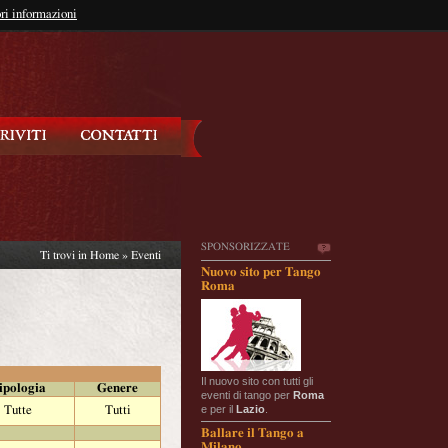
so?
ri informazioni
oppure
Iscriviti
SPONSORIZZATE
Ti trovi in
Home
»
Eventi
Nuovo sito per Tango
Roma
Il nuovo sito con tutti gli
ipologia
Genere
eventi di tango per
Roma
e per il
Lazio
.
Tutte
Tutti
Ballare il Tango a
Milano