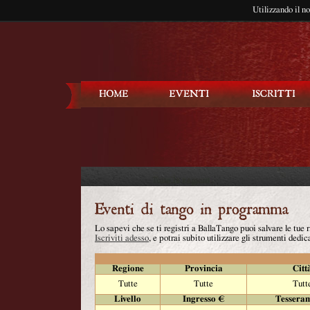
Utilizzando il n
Balla Tango
Lo sapevi che se ti registri a BallaTango puoi salvare le tue
Iscriviti adesso
, e potrai subito utilizzare gli strumenti dedica
Regione
Provincia
Citt
Tutte
Tutte
Tutt
Livello
Ingresso €
Tessera