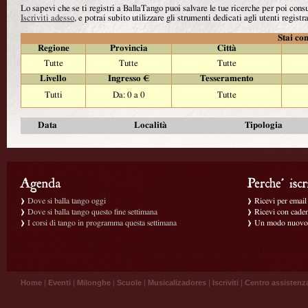
Lo sapevi che se ti registri a BallaTango puoi salvare le tue ricerche per poi con
Iscriviti adesso
, e potrai subito utilizzare gli strumenti dedicati agli utenti registra
Stai con
Regione
Provincia
Città
Tutte
Tutte
Tutte
Livello
Ingresso €
Tesseramento
Tutti
Da: 0 a 0
Tutte
Data
Località
Tipologia
Dove si balla tango oggi
Ricevi per email g
Dove si balla tango questo fine settimana
Ricevi con caden
I corsi di tango in programma questa settimana
Un modo nuovo p
Home
|
Eventi
|
Milonghe
|
Scuole
|
Musicalizadores
|
Iscriviti
|
Centro assistenz