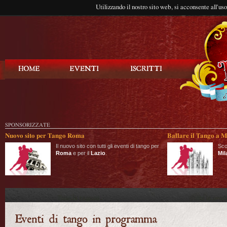
Utilizzando il nostro sito web, si acconsente all'us
Balla Tango
SPONSORIZZATE
Nuovo sito per Tango Roma
Ballare il Tango a M
Il nuovo sito con tutti gli eventi di tango per
Sco
Roma
e per il
Lazio
.
Mil