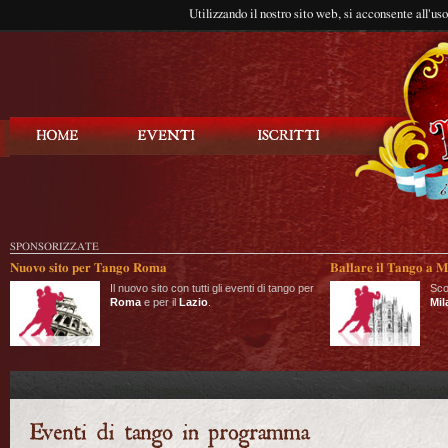
Utilizzando il nostro sito web, si acconsente all'us
Balla Tango
SPONSORIZZATE
Nuovo sito per Tango Roma
Ballare il Tango a M
Il nuovo sito con tutti gli eventi di tango per
Sco
Roma
e per il
Lazio
.
Mil