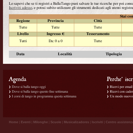
Lo sapevi che se ti registri a BallaTango puoi salvare le tue ricerche per poi con
Iscriviti adesso
, e potrai subito utilizzare gli strumenti dedicati agli utenti registra
Stai con
Regione
Provincia
Città
Tutte
Tutte
Tutte
Livello
Ingresso €
Tesseramento
Tutti
Da: 0 a 0
Tutte
Data
Località
Tipologia
Dove si balla tango oggi
Ricevi per email g
Dove si balla tango questo fine settimana
Ricevi con caden
I corsi di tango in programma questa settimana
Un modo nuovo p
Home
|
Eventi
|
Milonghe
|
Scuole
|
Musicalizadores
|
Iscriviti
|
Centro assistenz