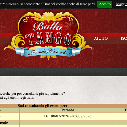
ostro sito web, si acconsente all'uso dei cookie anche di terze parti
Accetto
Rimani connes
Maggio
 ricerche per poi consultarle più rapidamente?
ti agli utenti registrati.
Stai consultando gli eventi per:
à
Periodo
T
e
Dal: 08/07/2026 al 07/08/2026
mento