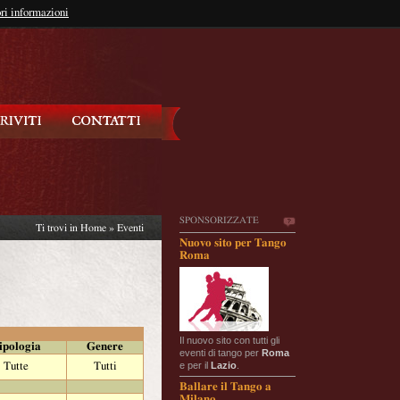
so?
ri informazioni
oppure
Iscriviti
SPONSORIZZATE
Ti trovi in
Home
»
Eventi
Nuovo sito per Tango
Roma
Il nuovo sito con tutti gli
ipologia
Genere
eventi di tango per
Roma
e per il
Lazio
.
Tutte
Tutti
Ballare il Tango a
Milano