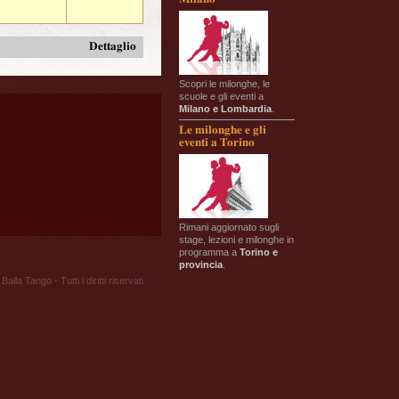
Dettaglio
Scopri le milonghe, le
scuole e gli eventi a
Milano e Lombardia
.
Le milonghe e gli
eventi a Torino
Rimani aggiornato sugli
stage, lezioni e milonghe in
programma a
Torino e
provincia
.
Balla Tango - Tutti i diritti riservati