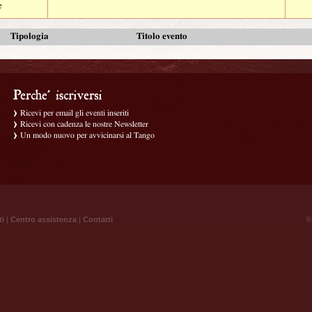
e
Tipologia
Titolo evento
Ricevi per email gli eventi inseriti
Ricevi con cadenza le nostre Newsletter
Un modo nuovo per avvicinarsi al Tango
ti
|
Centro assistenza
|
Contatti
® 