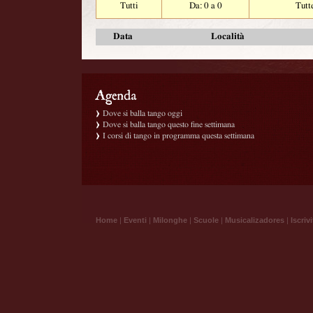
Tutti
Da: 0 a 0
Tutt
Data
Località
Dove si balla tango oggi
Dove si balla tango questo fine settimana
I corsi di tango in programma questa settimana
Home
|
Eventi
|
Milonghe
|
Scuole
|
Musicalizadores
|
Iscrivi