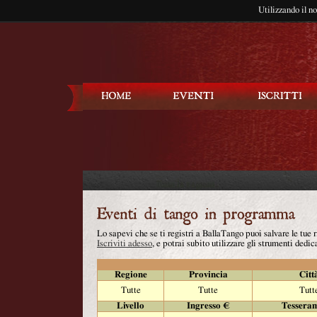
Utilizzando il n
Balla Tango
Lo sapevi che se ti registri a BallaTango puoi salvare le tue
Iscriviti adesso
, e potrai subito utilizzare gli strumenti dedica
Regione
Provincia
Citt
Tutte
Tutte
Tutt
Livello
Ingresso €
Tessera