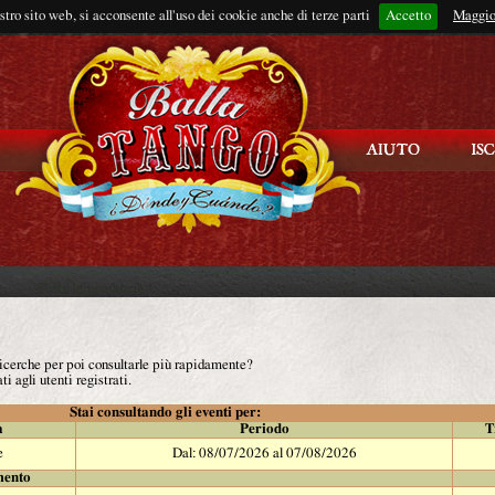
ostro sito web, si acconsente all'uso dei cookie anche di terze parti
Accetto
Rimani connes
Maggio
 ricerche per poi consultarle più rapidamente?
ti agli utenti registrati.
Stai consultando gli eventi per:
à
Periodo
T
e
Dal: 08/07/2026 al 07/08/2026
mento