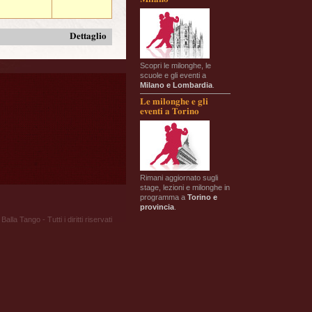
Dettaglio
Scopri le milonghe, le
scuole e gli eventi a
Milano e Lombardia
.
Le milonghe e gli
eventi a Torino
Rimani aggiornato sugli
stage, lezioni e milonghe in
programma a
Torino e
provincia
.
Balla Tango - Tutti i diritti riservati