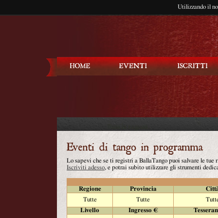
Utilizzando il n
Balla Tango
Lo sapevi che se ti registri a BallaTango puoi salvare le tue
Iscriviti adesso
, e potrai subito utilizzare gli strumenti dedica
Regione
Provincia
Citt
Tutte
Tutte
Tutt
Livello
Ingresso €
Tessera