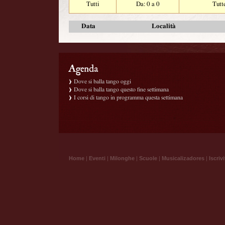
Tutti
Da: 0 a 0
Tutt
Data
Località
Dove si balla tango oggi
Dove si balla tango questo fine settimana
I corsi di tango in programma questa settimana
Home
|
Eventi
|
Milonghe
|
Scuole
|
Musicalizadores
|
Iscrivi