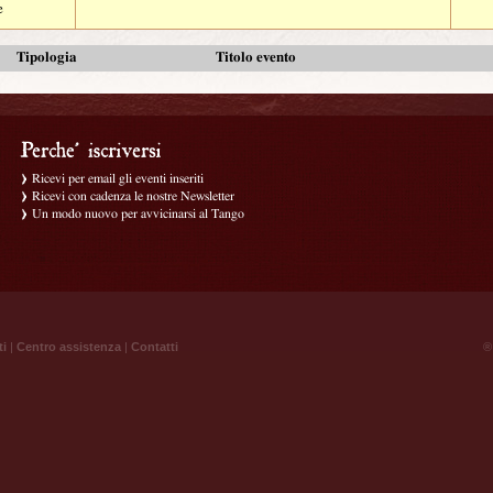
e
Tipologia
Titolo evento
Ricevi per email gli eventi inseriti
Ricevi con cadenza le nostre Newsletter
Un modo nuovo per avvicinarsi al Tango
ti
|
Centro assistenza
|
Contatti
® 