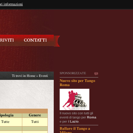
so?
ri informazioni
oppure
Iscriviti
SPONSORIZZATE
Ti trovi in
Home
»
Eventi
Nuovo sito per Tango
Roma
Il nuovo sito con tutti gli
ipologia
Genere
eventi di tango per
Roma
e per il
Lazio
.
Tutte
Tutti
Ballare il Tango a
Milano